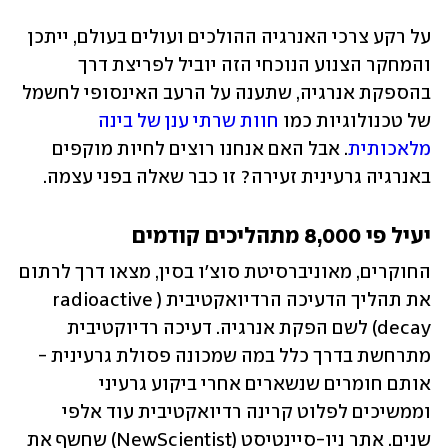
על רקע צרכי האנרגיה ההולכים ועולים בעולם, ייתכן 
והמחקר הצנוע הנוכחי הזה יוביל לפריצת דרך 
בהספקת אנרגיה, שתענה על הרעב האינסופי לחשמל 
של טכנולוגיות כמו
 חוות שרתי ענן של בינה 
מלאכותית
. אבל האם אנחנו רוצים לחיות מוקפים 
באנרגיה גרעינית זעירה? זו כבר שאלה בפני עצמה.
יעיל פי 8,000 מתהליכים קודמים
החוקרים, מאוניברסיטת סוצ'ו בסין, מצאו דרך לרתום 
את תהליך הדעיכה הרדיואקטיבית (radioactive 
decay) לשם הפקת אנרגיה. דעיכה רדיוקטיבית 
מתרחשת בדרך כלל במה שמכונה פסולת גרעינית - 
אותם חומרים שנשארים אחרי ביקוע גרעיני 
וממשיכים לפלוט קרינה רדיואקטיבית עוד אלפי 
שנים. אתר ניו-סיינטיסט (NewScientist) שחשף את 