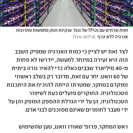
חוות שרתים עם TPUs של גוגל. ענקיות הטק מחפשות פתרונות 
אנרגיה ללא הרף.
(
צילום: גוגל
)
לצד זאת יש לציין כי כמות האנרגיה שמפיק השבב 
הזה היא זעירה במיוחד. למעשה, יידרשו לא פחות 
מ-40 מיליארד שבבים כאלה כדי להאיר נורה ביתית 
של 60 וואט. יחד עם זאת, מדובר רק בשלב ראשוני 
ומוקדם במחקר, שמטרתו הייתה להוכיח את היתכנות 
הטכנולוגיה. החוקרים פועלים כעת לשיפור 
הטכנולוגיה, הן על ידי הגדלת ההספק המופק והן על 
ידי מעבר לחומרים שאינם מסוכנים לבני אדם. 
ראש המחקר, פרופ' שאודו וואנג, טען שהשימוש 