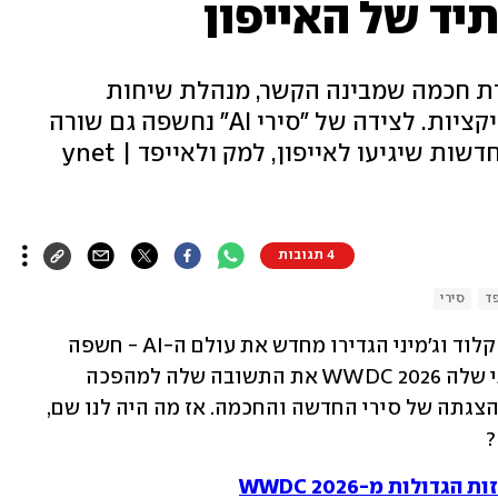
רת חכמה שמבינה הקשר, מנהלת שיחות
ומבצעת משימות מורכבות בין אפליקציות. לצידה של "סירי AI" נחשפה גם שורה
ארוכה של יכולות בינה מלאכותית חדשות שיגיעו לאייפון, למק ולאייפד | ynet
4 תגובות
פד
סירי
אחרי כמעט ארבע שנים שבהן ChatGPT, קלוד וג'מיני הגדירו מחדש את עולם ה-AI - חשפה 
אתמול (ב') אפל באירוע המפתחים השנתי שלה WWDC 2026 את התשובה שלה למהפכה 
הגדולה ביותר של השנים האחרונות, עם הצגתה של סירי החדשה והחכמה. אז מה היה לנו שם, 
?