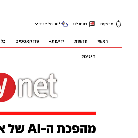
מבזקים
דווחו לנו
°
30
תל אביב
ראשי
חדשות
ידיעות+
פודקאסטים
כלכ
דיגיטל
מהפכת ה