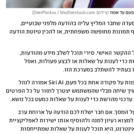
(
צילום: DenPhotos / Shutterstock.com
)
אפשר יהיה למשל לבקש ממנה למצוא מסעדה שחבר המליץ עליה בהודעה מלפני שבועיים, 
לאתר מספר הזמנה ישן מתוך מייל, לשלוף תמונות מחופשה משפחתית, או להכין טיוטת הודעה 
אבל החידוש הגדול ביותר הוא ההבנה של ההקשר האישי. סירי תוכל לשלב מידע מהודעות, 
מיילים, תמונות, קבצים ואפליקציות שונות כדי לענות על שאלות או לבצע פעולות, ואפל 
 בעתיד להשתלב במערכת הזו.
גם אופן השיחה איתה משתנה. במקום לענות על פקודה אחת בכל פעם, Siri AI אמורה לנהל 
דיאלוג טבעי, להבין שאלות המשך ולהמשיך שיחה מבלי שהמשתמש יצטרך לחזור על כל הפרטים 
עדכני מהרשת כדי לענות על שאלות כמעט בכל נושא.
סירי החדשה גם יודעת להבין מה מופיע על המסך. אם חבר ישלח לכם הודעה על ארוחת ערב 
למשל, תוכלו לבקש מסירי להציע מתכון, למצוא רעיון למנה ולהוסיף אותו ישירות לאפליקציית 
Notes. אם פתוח מסמך, תמונה או אתר אינטרנט, היא תוכל לענות על שאלות שמתייחסות 