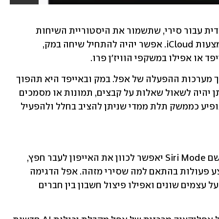
לראשונה משיקה אפל גם אפליקציה ייעודית עבור סירי, שתשמור את היסטוריית השיחות 
ותסנכרן אותן בין כל מכשירי החברה באמצעות iCloud. אפשר יהיה להתחיל שיחה במק, 
ד או אפילו במשקפי הוויז'ן פרו.
במקביל, סירי AI  תשתלב עמוק יותר בתוך מערכות ההפעלה של אפל. במק ובאייפד היא תהפוך 
לחלק ממנוע החיפוש Spotlight, כך שניתן יהיה לשאול שאלות על קבצים, תמונות או מסמכים 
ישירות מתוך המערכת. בוויז'ן פרו היא תופיע כממשק תלת ממדי שניתן להציב בחלל ולהפעיל 
גם המצלמה הופכת לכלי AI. מצב חדש בשם Siri Mode יאפשר לכוון את האייפון לעבר חפץ, 
מסמך או צלחת אוכל ולקבל מידע או לבצע פעולות בהתאם למה שסירי מזהה. אפל הדגימה 
יכולות כמו זיהוי ערכים תזונתיים, הסבר על עצמים שונים ואפילו פיצול חשבון בין חברים 