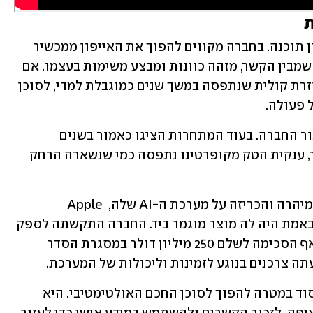
ת
עבור אפל, מדובר בהרבה יותר מעוד עדכון תוכנה. בחברה מקווים להפוך את האייפון ממכשיר 
שמחכה להוראות של המשתמש למכשיר שמבין הקשר, מזהה כוונות ומבצע משימות בעצמו. אם 
החזון הזה יצליח, סירי עשויה להפוך מעוזרת קולית שנתפסה במשך שנים כמוגבלת למדי, לסוכן 
המהלך מגיע אחרי תקופה לא פשוטה עבור החברה. בעוד המתחרות הציגו כאמור בשנים 
האחרונות מודלי AI חדשים בקצב מסחרר, ענקית הטק מקופרטינו נתפסה כמי שנשארה הרחק 
הלחץ על אפל היה כה גדול, עד שהחברה מיהרה והכריזה על מערכת ה-AI שלה, Apple 
Intelligence , כבר לפני שנתיים, מבלי שבאמת היה לה מוצר מוגמר ביד. החברה התקשתה לספק 
את היכולות שעליהן הכריזה, ולאחרונה אף הסכימה לשלם 250 מיליון דולר במסגרת הסדר 
תה צרכנים בנוגע לזמינות וליכולות של המערכת.
כעת לפי אפל, סירי AI נבנתה מחדש מהיסוד במטרה להפוך לסוכן החכם האולטימטיבי. היא 