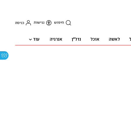
חיפוש
נגישות
כניסה
עוד
לאשה
אוכל
נדל"ן
אנרגיה