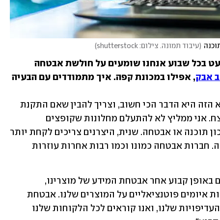
וכנה
(
עיבוד תמונה. צילום: shutterstock
)
הבתים שלנו מחוברים יותר מתמיד, וכמעט בכל שבוע אנחנו שומעים על חולשת אבטחה 
 אבק
, אפילו במכונת קפה. איך מתמודדים עם הבעיה 
"זה אכן איום שהולך וגובר. מודעות לנושא הזה היא הדבר הכי חשוב, וצריך להבין שאם התקנת 
מוצר כלשהו, זה לא אומר שאתה מוגן לנצח. אני ממליץ לא להתעלם מחלונות שקופצים 
ומודיעים לנו שאנחנו צריכים להתקין עדכון תוכנה או אבטחה. שנית, היצרנים צריכים לקחת יותר 
אחריות ואני חושב שהם כבר עושים את זה. חברות אבטחה כמונו וכמו רבות אחרות עוזרות 
 "אנחנו עוקבים באופן קבוע אחר אבטחת המידע של מוצרינו, 
ומעריכים כל פעילות שמאפשרת לנו לזהות איומים פוטנציאליים על המוצרים שלנו. אבטחת 
המידע של לקוחותינו עומדת בראש סדר העדיפויות שלנו, ואנו קוראים לכל הלקוחות שלנו 