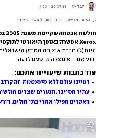
|
יובל מן
20.07.21 | 11:00
תגיות
מדפסת
HP
סנטינל וואן
סייבר
חולשת אבטחה שקיימת משנת 2005 במאות דגמים של מדפסות מתוצרת 
Xerox אפשרה באופן תיאורטי לתוקפים להשתלט על מיליוני מחשבים בעולם - 
היום (ג') חברת אבטחת המידע הישראלית 
ידוע אם היא נוצלה אי פעם לרעה.
עוד כתבות שיעניינו אתכם:
דמיינו עולם ללא סיסמאות. זה קרוב 
עתיד הסייבר: הנערים שצדים חולשו
האקרים הפילו אתרי בתי חולים, דורש