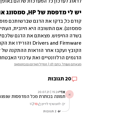
לדאוג לעדכון כל המערכות שלהם באופן 
יש לי מדפסת של HP, סמסונג או Xerox. מה עליי לעשות?
קודם כל, בדקו את הדגם שברשותכם מופי
סמסונג). אם התשובה היא חיובית, העתי
Drivers and Firmware והורידו את הקובץ שנקרא 
הקובץ ועקבו אחר הוראות ההתקנה של HP. לגבי Xerox, ב
הדגמים הרלוונטיים ואת עדכוני האבטחה
מצאתם טעות? כתבו לנו | המייל האדום גם בווטסאפ
20
תגובות
אדי
15:24 | 20.07.21
א
תמונה בכותרת מכל המדפסות שנפגעו
להצטרף לדיון
13
1
2
תגובות