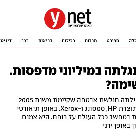
לה
ספורט
תרבות
רכילות
בריאות
רכב
דיגיטל
לתה במיליוני מדפסות.
ימה?
חברת אבטחת המידע סנטינל וואן גילתה חולשת אבטחה שקיימת משנת 2005
במאות דגמים של מדפסות לייזר מתוצרת HP, סמסונג ו-Xerox. באופן תיאורטי
במחשב ככל העולם על רוחם. היא אמנם
 באופן ידני