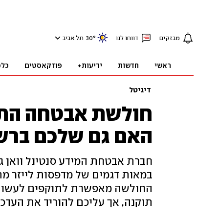
מבזקים
דווחו לנו
°
30
תל אביב
ראשי
חדשות
ידיעות+
פודקאסטים
כלכ
דיגיטל
חולשת אבטחה התג
האם גם שלכם ברש
החולשה מאפשרת לתוקפים לעשות 
תוקנה, אך עליכם להוריד את העדכון