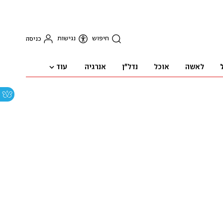
חיפוש
נגישות
כניסה
עוד
לאשה
אוכל
נדל"ן
אנרגיה