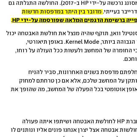
המותג סמסונג (חטיבת המדפסות של סמסונג נרכשה על-ידי HP ב-2017). החולשה התגלתה גם 
מדובר בין היתר במדפסות חדשות 
ייה ברשימת הדגמים המלאה שפורסמה על-ידי HP
.
, ראש מחלקת מחקר בסנטינל וואן, תוקף שהיה מנצל את חולשת האבטחה יכול 
היה לגשת למחשב ולקבל הרשאות ברמה הגבוהה ביותר, Kernel Mode. באופן תיאורטי, 
הרשאות כאלה היו נותנות לו גישה לרכיבי החומרה של המחשב ולעשות ככל העולה על רוחו, 
וחכם.
אמיר מצביע על עובדה מדאיגה: גם אם החלפתם מדפסת בשנים האחרונות, סביר להניח 
שהדרייבר של המדפסת הקודמת עדיין מותקן על המחשב שלכם, אלא אם כן טרחתם למחוק 
אותו באופן ידני. בנוסף, הדרייבר עולה באופן אוטומטי בכל הפעלה של המחשב, מה שהופך את 
בסנטינל וואן הפנו את תשומת לבה של חברת HP לחולשת האבטחה ושיתפו איתה פעולה 
בתהליך התיקון. "ברגע שאנחנו מוצאים חולשות אבטחה אצל יצרן אנחנו פונים אליו ונותנים לו 