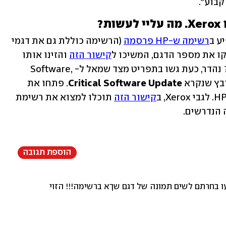
קבוע".
ע ב
רשימה ש-HP פרסמה
 (הרשימה כוללת גם את דגמי 
קו את מספר הדגם, המשיכו ל
קישור הזה
 והזינו אותו 
בשדה החיפוש. מצאתם את הדגם שלכם? נהדר, כעת גשו בתפריט מצד שמאל ל-Software, 
Critical Software Update
. פתחו את 
קישור הזה
 תוכלו למצוא את רשימת 
 הנדרשים.
הוספת תגובה
 בחרתם לשים תמונה של דגם שךא ברשימה!!! הזוי