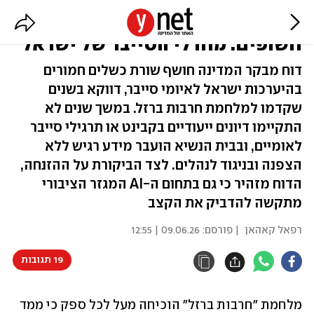
אדישות ממשלתית, מאגרי מידע
חשופים: מחדלי הסייבר של ישראל
דוח מבקר המדינה חושף שורת כשלים חמורים
בהיערכות ישראל לאיומי סייבר, דווקא בשנים
שקדמו למלחמת חרבות ברזל. במשך שנים לא
התקיימו דיונים ייעודיים בקבינט או תרגילי סייבר
לאומיים, ובבית הנשיא הועבר מידע רגיש ללא
הצפנה ובניגוד לנהלים. לצד הביקורת על ההזנחה,
הדוח מזהיר כי גם בתחום ה-AI המגזר הציבורי
מתקשה להדביק את הקצב
רפאל קאהאן
| פורסם:
09.06.26 | 12:55
19 תגובות
מלחמת "חרבות ברזל" הוכיחה מעל לכל ספק כי ממד 