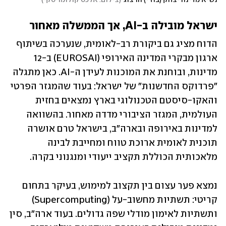
נשיא מדינה יצחק (בוז'י) הרצוג
(
צילום: אלכס קולומויסקי
)
ישראל מובילה ב-AI, אך הממשלה מאחור
הדוח מציג גם ביקורת רב-לאומית, שנערכה בשיתוף 
ארגון מבקרי המדינה האירופי (EUROSAI) ב-12 
מדינות, ובוחנת את המוכנות לעידן ה-AI. כאן מתגלה 
"פרדוקס החדשנות" של ישראל: בעוד שהמגזר הפרטי 
והאקו-סיסטם הטכנולוגי בארץ נמצאים בחזית 
העולמית, המגזר הציבורי מדדה מאחור. בהשוואה 
למדינות באירופה ובארה"ב, בישראל טרם אושרה 
תוכנית לאומית ארוכת טווח ומחייבת לבינה 
מלאכותית הכוללת תקציב ייעודי ומנגנוני בקרה.
נמצא פער עצום בין תקצוב למימוש, בעיקר בתחום 
קריטי: תשתיות מחשוב-על (Supercomputing) 
ותשתיות לאימון מודלי שפה גדולים. בעוד ארה"ב, סין 