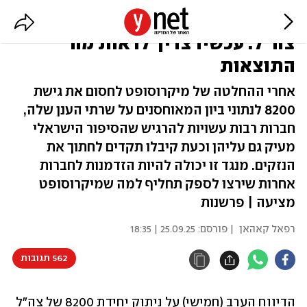
מיקרוסופט תקפה ראשונה את
צה"ל: עכשיו צריך לראות מה
התוצאות
אחרי ההחלטה של מיקרוסופט לחסום את גישת
8200 לנתוני ביון המאוחסנים על שרתי הענן שלה,
חברות רבות עשויות להרגיש שהסיפור הישראלי
מעיק גם עליהן וכעת קיבלו תקדים לחתוך את
הנזקים. מנגד זו יכולה להיות הזדמנות לחברות
אחרות שירצו לספק תחליף למה שמיקרוסופט
מציעה | פרשנות
רפאל קאהאן
| פורסם:
25.09.25 | 18:35
562 תגובות
הדיווח הערב (חמישי) על ניתוק יחידת 8200 של צה"ל 