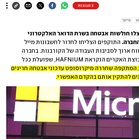
3 תגובות
ט
סייבר
 הודיעה כי האקרים מסין ניצלו חולשות אבטחה בשרת הדואר האלקטרוני 
התוקפים הצליחו לחדור לחשבונות מייל 
ולהתקין נוזקות שיאפשרו להם גישה לטווח ארוך לסביבות העבודה של הקורבנות. בחברה 
מעריכים כי מאחורי המתקפות עומדת קבוצת האקרים הנקראת HAFNIUM, שפועלת ככל 
בעקבות המתקפה שחררה מיקרוסופט עדכוני אבטחה חריגים 
נים להתקין אותם בהקדם האפשרי.