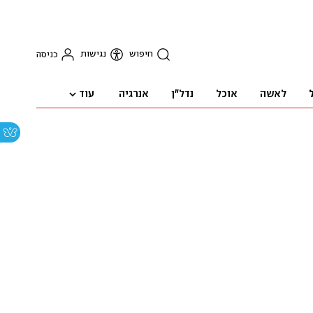
חיפוש
נגישות
כניסה
עוד
לאשה
אוכל
נדל"ן
אנרגיה