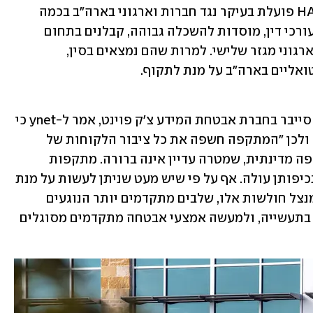
במיקרוסופט אומרים כי קבוצת HAFNUIM פועלת בעיקר נגד חברות וארגוני בארה"ב בכמה 
מגזרים - חוקרי מחלות מדבקות, משרדי עורכי דין, מוסדות להשכלה גבוהה, קבלנים בתחום 
הביטחון, מכוני מחקר בתחום המדיניות וארגוני מגזר שלישי. למרות שהם נמצאים בסין, 
אליים בארה"ב על מנת לתקוף.
לוטם פינקלשטיין, מנהל מחלקת מודיעין סייבר בחברת אבטחת המידע צ'ק פוינט, אמר ל-ynet כי 
מדובר בחולשות שלא היו מוכרות עד כה, ולכן "המתקפה חשפה את כל ציבור הלקוחות של 
החברה המשתמשים בשרתים אלה למתקפה מדינתית, שמטרה עדיין אינה ברורה. מתקפות 
שכאלו אמנם נדירות, אולם מאז דצמבר תכיפותן עולה. אף על פי שיש מעט שניתן לעשות על מנת 
להימנע מהשלב הראשון של המתקפה המנצל חולשות אלו, שלבים מתקדמים יותר הנוגעים 
להדלפת מידע ומניפולציה שלהן מוכרים בתעשייה, ולמעשה אמצעי אבטחה מתקדמים מסוגלים 