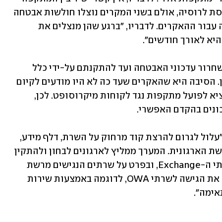
 המיוחסת לרוסיה, אולם בשני המקרים נוצלו חולשות אבטחה 
במוצרים פופולריים שמהווים שער כניסה עבור ההאקרים. לדבריו, "ברגע שהן מנצלים את 
תקופת הביניים שבין פרסום החולשות ושחרור עדכוני האבטחה ועד להתקנתם על-ידי כלל 
הלקוחות היא מסוכנת, אומר פינקלשטיין. הסיבה היא שהאקרים שעד כה לא היו מודעים לקיום 
הפרצה עשויים לנצל אותה כעת כדי להוציא לפועל מתקפות נגד לקוחות מיקרוסופט. לכן, 
ממערך הסייבר נמסר כי ניצול החולשות "עלול לגרום להרצת קוד מרחוק על השרת, דלף מידע, 
התקנת Webshell, וכן תנועה רוחבית לרשת הארגונית. המערך ממליץ לארגונים לבחון ולהתקין 
את העדכונים בהקדם האפשרי על כל שרתי ה-Exchange, ובפרט על שרתים הנגישים מרשת 
האינטרנט. כמו כן, ממליץ המערך להגביל את הגישה לשרתי OWA, לדוגמה באמצעות שירות 