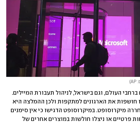
AP
)
שרתי Exchange משמשים ארגונים רבים ברחבי העולם, וגם בישראל, לניהול תעבורת המיילים. 
חולשות האבטחה שהתגלו בשרתים הללו חושפות את הארגונים למתקפות ולכן ההמלצה היא 
להתקין בהקדם את עדכוני האבטחה ששחררה מיקרוסופט. במיקרוסופט הדגישו כי אין סימנים 
המצביעים על כך שההאקרים תקפו לקוחות פרטיים או ניצלו חולשות במוצרים אחרים של 