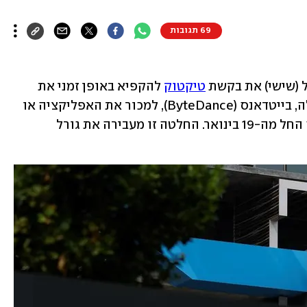
69 תגובות
(שישי) את בקשת 
טיקטוק
 להקפיא באופן זמני את 
החוק שמחייב את חברת האם הסינית שלה, בייטדאנס (ByteDance), למכור את האפליקציה או 
להתמודד עם איסור על פעילותה במדינה החל מה-19 בינואר. החלטה זו מעבירה את גורל 