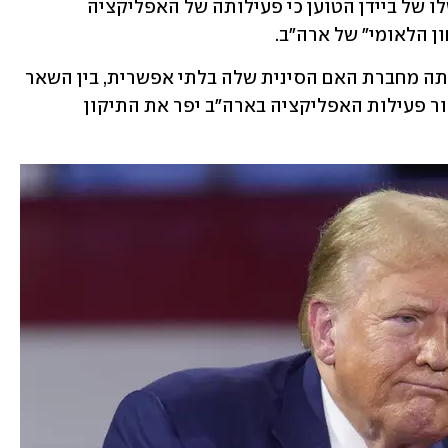
במדינה, זאת עקב החוק שעבר תחת ממשלו של ביידן הטוען כי פעילותה של האפליקציה 
 הלאומי" של ארה"ב. 
טיקטוק מצידה טוענת כי מכירתה והפרדתה מחברת האם הסינית שלה בלתי אפשרית, בין השאר 
בשל הגבלות מצד הממשל הסיני, וכי איסור פעילות האפליקציה בארה"ב יפר את התיקון 