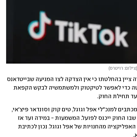
צילום: רויטרס
)
בית המשפט לערעורים של מחוז קולומביה ציין בהחלטתו כי אין הצדקה לצו המניעה שבייטדאנס 
ביקשה, והבהיר שהאיץ את קבלת ההחלטה כדי לאפשר לטיקטוק ולמשתמשיה לבקש הקפאת 
עד תחילת החוק.
במקביל, ועדת בית הנבחרים שלחה אמש מכתבים למנכ"לי אפל וגוגל, טים קוק וסונדאר פיצ'אי, 
ובו הודיעה להם כי עליהם להתכונן לרגע שבו החוק ייכנס לפועל. המשמעות - במידה ועד אז 
טיקטוק לא תימכר, הם יחויבו להוריד את האפליקציה מהחנויות של אפל וגוגל. נכון לכתיבת 
.