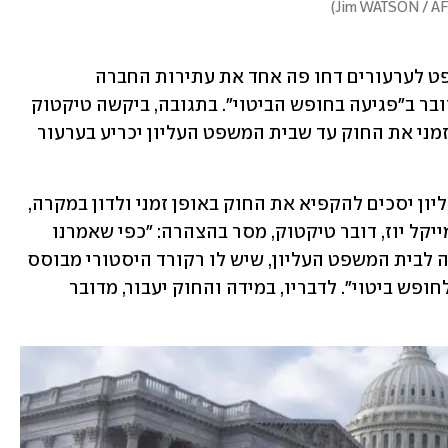
)
לפני כשבוע, שלושה שופטים בבית המשפט לערעורים דחו פה אחד את עתירות החברה 
ומשתמשיה לבטל את החוק בטענה כי מדובר ב"פגיעה בחופש הביטוי". בתגובה, ביקשה טיקטוק 
מבית המשפט לערעורים להקפיא באופן זמני את החוק עד שבית המשפט העליון יכריע בערעור 
נכון לעכשיו לא ברור אם בית המשפט העליון יסכים להקפיא את החוק באופן זמני ולדון במקרה, 
אך מומחים העריכו כי זהו תרחיש סביר. מייקל יוז, דובר טיקטוק, מסר בהצהרה: "כפי שאמרנו 
כבר בעבר, אנו מתכננים להביא את המקרה לבית המשפט העליון, שיש לו רקורד היסטורי מבוסס 
בהגנה על זכותם של אזרחים אמריקאים לחופש ביטוי". לדבריו, במידה והחוק יעבור, מדובר 