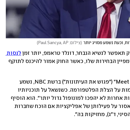
ת, וכעת נשמע מסויג יותר
(
צילום: Paul Sancya, AP
)
 תאפשר לנשיא הנבחר, דונלד טראמפ, יותר זמן 
לנסות 
, כפי שהבטיח בקמפיין הבחירות שלו, כאשר החוק אמור להיכנס לתוקף 
יחד עם זאת, בראיון לתוכנית "Meet the Press" ("פגוש את העיתונות") ברשת NBC, נשמע 
טראמפ כמתרחק מעט מהצהרותיו הקודמות על הצלת הפלטפורמה. כשנשאל על תוכניותיו 
בנושא, אמר כי הוא "יפעל להבטיח שחברות אחרות לא יהפכו למונופול גדול יותר". הוא הוסיף 
כי "החוק קובע שלממשל שי את הזכות לאסור על פעילותן של אפליקציות אם הוכח שחברות 
ני, ד"ג), מחזיקות בה".