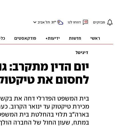
מבזקים
דווחו לנו
°
31
תל אביב
ראשי
חדשות
ידיעות+
פודקאסטים
כלכ
דיגיטל
יום הדין מתקרב: ג
לחסום את טיקטוק
בית המשפט הפדרלי דחה את בקשת
מכירת טיקטוק עד ינואר הקרוב. כ
במתח, שעון החול של החברה הולך 