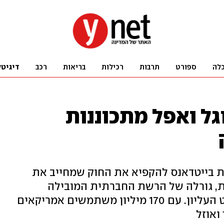
לה
ספורט
תרבות
רכילות
בריאות
רכב
דיגיטל
וגל ואפל מתכוננות
 בייטדאנס להקפיא את החוק שמחייב את
עת, גורלה של הרשת החברתית המובילה
בארה"ב תלוי בהחלטת בית המשפט העליון. עם 170 מיליון משתמשים אמריקאים
ואוזל