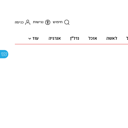
חיפוש
נגישות
כניסה
עוד
לאשה
אוכל
נדל"ן
אנרגיה