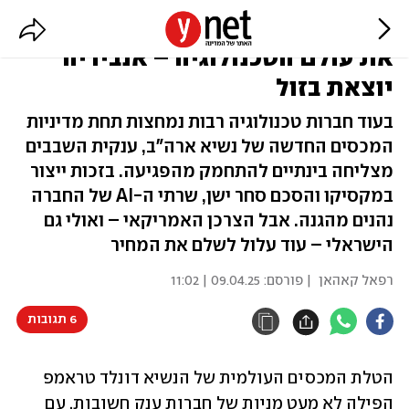
בזמן שהמכסים של טראמפ מכים
את עולם הטכנולוגיה – אנבידיה
יוצאת בזול
בעוד חברות טכנולוגיה רבות נמחצות תחת מדיניות
המכסים החדשה של נשיא ארה"ב, ענקית השבבים
מצליחה בינתיים להתחמק מהפגיעה. בזכות ייצור
במקסיקו והסכם סחר ישן, שרתי ה-AI של החברה
נהנים מהגנה. אבל הצרכן האמריקאי – ואולי גם
הישראלי – עוד עלול לשלם את המחיר
רפאל קאהאן
| פורסם:
09.04.25 | 11:02
6 תגובות
הטלת המכסים העולמית של הנשיא דונלד טראמפ 
הפילה לא מעט מניות של חברות ענק חשובות. עם 