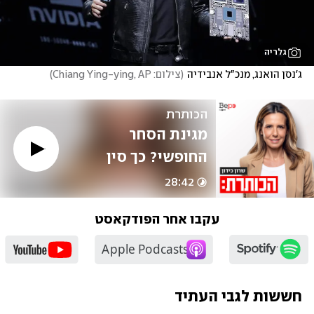
גלריה
ג'נסן הואנג, מנכ"ל אנבידיה
(
צילום: Chiang Ying-ying, AP
)
הכותרת
מגינת הסחר 
החופשי? כך סין 
מחזקת את מעמדה 
28:42
בצל השגעונות של 
עקבו אחר הפודקאסט
טראמפ
חששות לגבי העתיד