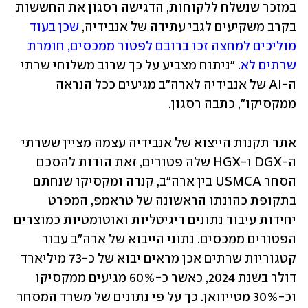
במזכר שנשלח ללקוחות, הדגישה רסגון את החששות 
בקרב משקיעים לגבי עתידה של אנבידיה, 
שכן בעוד 
מוליכים למחצה זכו ברובם לפטור ממכסים, חומרת 
שרתים לא
. "ניתוח מצביע על כך שרוב משלוחי שרתי 
ה-AI של אנבידיה לארה"ב מגיעים ככל הנראה 
ממקסיקו", כתבה רסגון.
אתר תקנות הייצוא של אנבידיה עצמה מציין ששרתי 
ה-DGX ו-HGX שלה פטורים, זאת הודות להסכם 
הסחר USMCA בין ארה"ב, קנדה ומקסיקו שנחתם 
בתקופת כהונתו הראשונה של טראמפ, המפרט 
יחידות עיבוד נתונים דיגיטליות ואוטומטיות כמוצרים 
הפטורים ממכסים. נתוני הייבוא של ארה"ב עבור 
קטגוריות שרתים אכן מראים יבוא של כ-73 מיליארד 
דולר בשנת 2024, כאשר כ-60% מגיעים ממקסיקו 
וכ-30% מטייוואן. כך על פי נתונים של משרד המסחר 