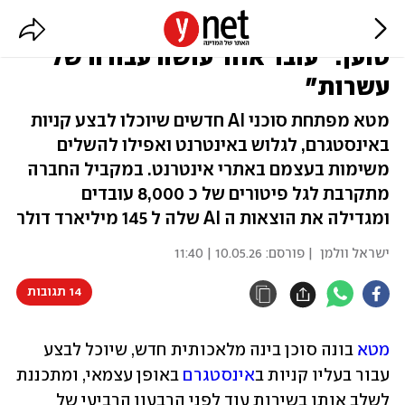
בזמן שאלפים מפוטרים, צוקרברג
טוען: "עובד אחד עושה עבודה של
עשרות"
מטא מפתחת סוכני AI חדשים שיוכלו לבצע קניות
באינסטגרם, לגלוש באינטרנט ואפילו להשלים
משימות בעצמם באתרי אינטרנט. במקביל החברה
מתקרבת לגל פיטורים של כ 8,000 עובדים
ומגדילה את הוצאות ה AI שלה ל 145 מיליארד דולר
ישראל וולמן
| פורסם:
10.05.26 | 11:40
14 תגובות
מטא 
בונה סוכן בינה מלאכותית חדש, שיוכל לבצע 
עבור בעליו קניות ב
אינסטגרם 
באופן עצמאי, ומתכננת 
לשלב אותו בשירות עוד לפני הרבעון הרביעי של 