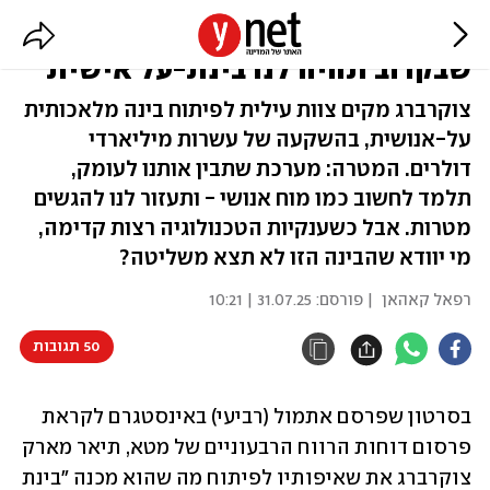
העתיד כבר כאן? צוקרברג מאמין
שבקרוב תהיה לנו בינת-על אישית
צוקרברג מקים צוות עילית לפיתוח בינה מלאכותית
על-אנושית, בהשקעה של עשרות מיליארדי
דולרים. המטרה: מערכת שתבין אותנו לעומק,
תלמד לחשוב כמו מוח אנושי - ותעזור לנו להגשים
מטרות. אבל כשענקיות הטכנולוגיה רצות קדימה,
מי יוודא שהבינה הזו לא תצא משליטה?
רפאל קאהאן
| פורסם:
31.07.25 | 10:21
50 תגובות
בסרטון שפרסם אתמול (רביעי) באינסטגרם לקראת 
פרסום דוחות הרווח הרבעוניים של מטא, תיאר מארק 
צוקרברג את שאיפותיו לפיתוח מה שהוא מכנה "בינת 