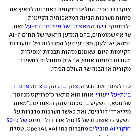
צוקרברג נזכיר, החליט בתקופה האחרונה להאיץ את 
פיתוח מערכות הבינה המלאכותית הקיימות 
ולהתמקד 
ביעד השאפתני של פיתוח בינת-על
. זאת, 
על אף שמומחים, בהם המדען הראשי של תחום ה-AI 
במטא, יאן לקון, מצביעים על המגבלות של המערכות 
הקיימות היום, שאמנם מזהות תבניות ומפיקות 
תגובות דמויות אנוש, אך אינן מסוגלות לחשיבה 
מקורית או הבנה של העולם הפיזי.
כדי לפתור את הבעיה, 
צוקרברג הקים צוות פיתוח 
בינת-על ייעודי
, אותו הוא מתאר כ"פרויקט מנהטן" 
של מטא, והשקיע בו סכומי עתק הנאמדים ב"מאות 
מיליארדי דולרים", זאת כאשר הערכות מדברות על 
השקעה ראשונית של 15 מיליארד דולר ו
גיוס של כ-50 
חוקרי AI מובילים
 מחברות כמו OpenAI, xAI, טסלה, 