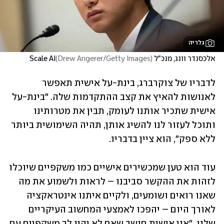
גלריה
אלכסנדר וונג, מנכ"ל Scale AI
)
Drew Angerer/Getty Images
(
לדבריו של צוקרברג, בינת-על אישית תאפשר 
לאנושות להאיץ את קצב ההתקדמות שלה. "בינת-על 
אישית שתכיר אותנו לעומק, תבין את מטרותינו 
ותוכל לעזור לנו להשיג אותן, תהיה השימושית ביותר 
ללא ספק", הוא ציין בדבריו. 
עוד הוא טען שמכשירים אישיים כמו משקפיים שיוכלו 
לזהות את ההקשר סביבנו – לראות ולשמוע את מה 
שאנו רואים ושומעים, ולקיים איתנו אינטראקציה 
לאורך היום – יהפכו לאמצעי המחשוב העיקריים 
שלנו. "אני אישית חושב שאם לא יהיו לך משקפיים עם 