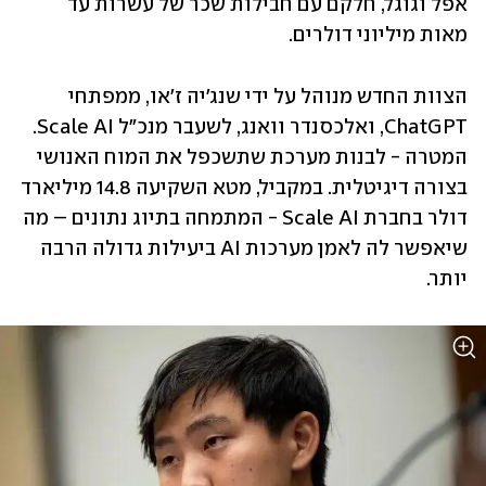
אפל וגוגל, חלקם עם חבילות שכר של עשרות עד 
מאות מיליוני דולרים. 
הצוות החדש מנוהל על ידי שנג'יה ז'או, ממפתחי 
ChatGPT, ואלכסנדר וואנג, לשעבר מנכ"ל Scale AI. 
המטרה - לבנות מערכת שתשכפל את המוח האנושי 
בצורה דיגיטלית. במקביל, מטא השקיעה 14.8 מיליארד 
דולר בחברת Scale AI - המתמחה בתיוג נתונים – מה 
שיאפשר לה לאמן מערכות AI ביעילות גדולה הרבה 
יותר.