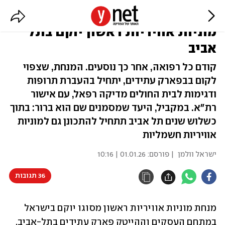
ממריאים מעל הפקקים: מנחת
מוניות אוויריות ראשון יוקם בתל
אביב
קודם כל רפואה, אחר כך נוסעים. המנחת, שצפוי
לקום בבפארק עתידים, יתחיל בהעברת תרופות
ודגימות לבית החולים מדיקה רפאל, עם אישור
רת״א. במקביל, היעד שמסמנים שם הוא ברור: בתוך
כשלוש שנים תל אביב תתחיל להתכונן גם למוניות
אוויריות חשמליות
ישראל וולמן
| פורסם:
01.01.26 | 10:16
36 תגובות
מנחת מוניות אוויריות ראשון מסוגו יוקם בישראל 
במתחם העסקים וההייטק פארק עתידים בתל-אביב. 