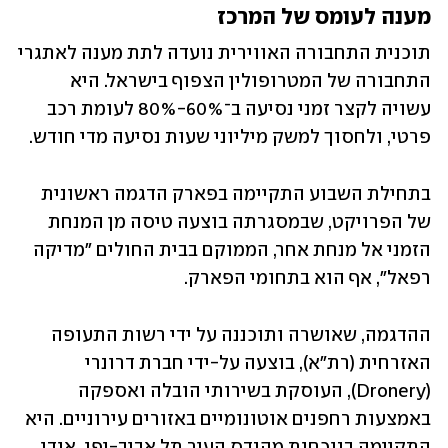
מענה לעומס של המרכז
תוכנית התחבורה האווירית נועדה לתת מענה לאתגרי 
התחבורה של המטרופולין הצפוף בישראל. היא 
עשויה לקצר זמני נסיעה ב־60%-80% לעומת רכב 
פרטי, ולחסוך למשק מיליוני שעות נסיעה מדי חודש.
בתחילת השבוע התקיימה בפארק הדגמה ראשונית 
של הפרויקט, שבמסגרתה בוצעה טיסה מן המנחת 
הזמני אל מנחת אחר, הממוקם בבית החולים "מדיקה 
רפאל", אף הוא בתחומי הפארק. 
ההדגמה, שאושרה ותוכננה על ידי רשות התעופה 
האזרחית (רת״א), בוצעה על-ידי חברת דרונרי 
(Dronery), העוסקת בשירותי הובלה ואספקה 
באמצעות רחפנים אוטונומיים באזורים עירוניים. היא 
התקיימה בנוכחות מהנדס העיר תל אביב-יפו, אודי 