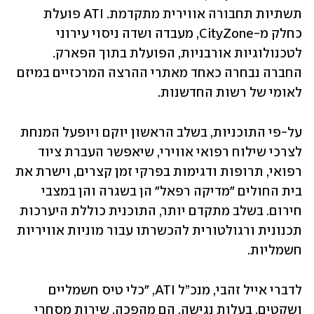
תשתיות תחבורה אווירית מתקדמת. ATI פועלת 
כחלק מ-CityZone, מעבדה ושדה ניסוי עירוני 
לטכנולוגיות אורבניות, הפועלת בתוך הפארק. 
החברה נבחרה כאחד מאתרי ההרצה המרכזיים במיזם 
לאומי של רשות החדשנות.
על-פי התוכניות, בשלב הראשון יוקם ויופעל המנחת 
לצרכי שילוח רפואי אווירי, שיאפשר העברת ציוד 
רפואי, תרופות ודגימות בפרקי זמן קצרים, וישרת את 
בית החולים "מדיקה רפאל" הן בשגרה והן במצבי 
חירום. בשלב מתקדם יותר, התוכנית כוללת היערכות 
תכנונית ורגולטורית להכשרתו עבור מוניות אוויריות 
חשמליות.
לדברי אייל זהבי, מנכ”ל ATI, "כלי טיס חשמליים 
ושקטים, בעלות נגישה, הם מהפכה. שירות מסחרי 