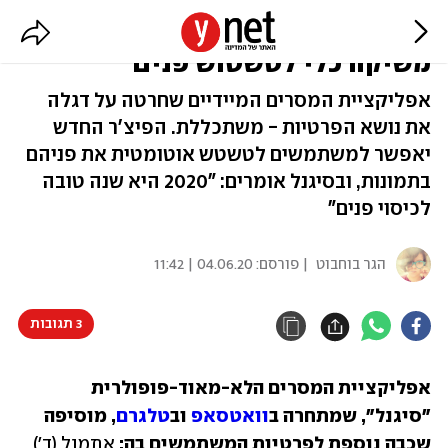
על רקע המהומות בארה"ב: סיגנל
משיקה כלי לטשטוש פנים
אפליקציית המסרים המיידיים שחרטה על דגלה
את נושא הפרטיות - משתכללת. הפיצ'ר החדש
יאפשר למשתמשים לטשטש אוטומטית את פניהם
בתמונות, ובסיגנל אומרים: "2020 היא שנה טובה
לכיסוי פנים"
הגר בוחבוט
| פורסם:
04.06.20 | 11:42
3 תגובות
אפליקציית המסרים הלא-מאוד-פופולרית 
"סיגנל", שמתחרה ב
וואטסאפ
 וב
טלגרם
, מוסיפה 
שכבה נוספת לפרטיות המשתמשים בה: 
אתמול (ד') 