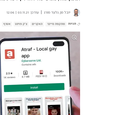
|
יובל מן
,
גלעד מורג
עודכן:
03.11.21 | 12:06
תגיות
מתקפת סייבר
האקרים
צ'ק פוינט
אטרף