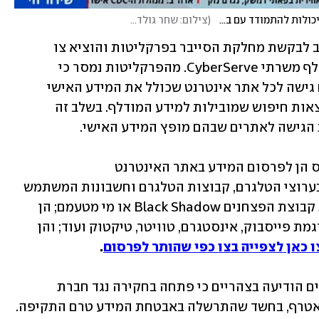
פרטים של מאות אלפי ישראלים נחשפו: איך חברות יכולות להתמודד עם בקשות הכופר?
(
צילום: שחר גולדשטיין
)
הבוקר נעתר בית משפט השלום בתל אביב לבקשת מחלקת הסייבר בפרקליטות והוציא צו 
המורה על הסרה של כל מידע אישי שהודלף משרתי CyberServe. מהפרקליטות נמסר כי 
ספקיות הגישה לאינטרנט יידרשו לחסום גישה לכל אתר אינטרנט שכולל את המידע האישי 
המודלף, ומנועי החיפוש יידרשו לסנן תוצאות חיפוש שמובילות למידע המודלף. בשלב זה 
בצו נכתב כי "סעד ההסרה האמור מתייחס הן לפרסום המידע באתר האינטרנט 
https://blackshadow.cc; הן לפרסומו בערוצי הטלגרם, קבוצות הטלגרם וחשבונות המשתמש 
בטלגרם שמשמשים או ישמשו בעתיד את קבוצת הפצחנים Black Shadow או מי מטעמם; הן 
לפרסומו ברשתות חברתיות נוספות, כדוגמת פייסבוק, אינסטגרם, טוויטר, טיקטוק ועוד; והן 
 כאן לצפייה בצו כפי שהותר לפרסום
הרשות להגנת הפרטיות במשרד המשפטים הודיעה בצהריים כי פתחה בחקירה נגד חברת 
CyberServe, שבבעלותה נמצא גם אתר אטרף, בחשד שהתרשלה באבטחת המידע טרם התקיפה. 