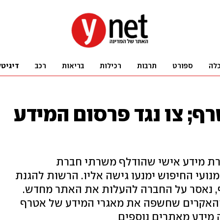
לה
ספורט
תרבות
רכילות
בריאות
רכב
דיגיטל
ף; צו נגד פרסום המידע
רת מידע אישי שהודלף משרתי חברת
נטרנט ומנועי החיפוש ימנעו גישה אליו. הרשות להגנת
ף, נאסר על החברה להעלות את האתר מחדש.
Black Sh, קבוצת ההאקרים שחשפה את מאגרי המידע של אטרף
ה מידע מאתרים נוספים