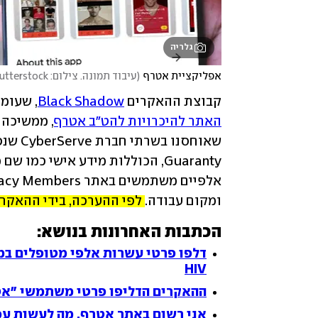
גלריה
אפליקציית אטרף
(
עיבוד תמונה. צילום: shutterstock
קבוצת ההאקרים 
Black Shadow
, שעומ
האתר להיכרויות להט"ב אטרף
ומקום עבודה. 
לפי ההערכה, בידי ההאקרי
הכתבות האחרונות בנושא:
HIV
ההאקרים הדליפו פרטי משתמשי "אטר
אני רשום באתר אטרף. מה לעשות עכ