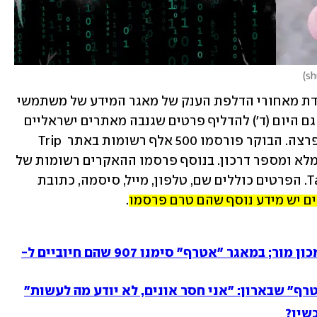
)
דת מאחורי הדלפת הענק של מאגר המידע של משתמשי 
, ממשיכה גם היום (ד') להדליף פרטים שגנבה מאתרים ישראליים 
שאוחסנו בשרתי חברת CyberServe שנפרצה. הבוקר פורסמו 500 אלף רשומות באתר Trip 
Guaranty, הכוללות מידע אישי כמו שם מלא ומספר דרכון. בנוסף פרסמו ההאקרים רשומות של 
אלפיים משתמשים באתר Tacy Members. הפרטים כוללים שם, טלפון, מייל, סיסמה, כתובת 
ם יש מידע נוסף שהם טרם פרסמו.
דלפו פרטי עשרות אלפי מטופלים במכון מור; במאגר "אטרף" סימנו 907 שהם חיוביים ל-
ף" שבארון: "אני חסר אונים, לא יודע מה לעשות"
שיו?