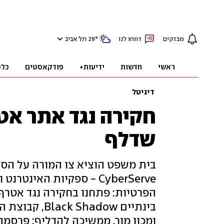
מבזקים
דווחו לנו
°
29
תל אביב
ראשי
חדשות
ידיעות+
פודקאסטים
כלכ
דיגיטל
חקירה נגד אתר אטר
שדלף
בית משפט הוציא צו המורה על הס
CyberServe - ספקיות האי
הפרטיות: פתחנו בחקירה נגד אטר
בינתיים adow
ומכון מור, ממשיכה להדליף: פרסמ