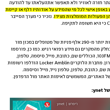
הרשות אסרה על החברה להעלות את האתר חזרה לאוויר ולא תאפשר אתהעלאתו עד להודעה 
הרשות גם דרשה מהחברה להודיע באופן אישי לכל מי שהמידע על אודותיו דלף או קיימת 
ן הפעולות המומלצות מצידו.
 נזכיר כי מערך הסייבר 
אתמול פרסמו ההאקרים רשומות הכוללות יותר מ-290 אלף פניות של מטופלים במכון מור 
הכוללות שם, טלפון, מייל תוכן הפנייה ובחלק מהמקרים גם מידע רפואי רגיש. כמו כן, פורסמו 
פרטים של 29 אלף משתמשים באתר של 103FM, הכוללים שם, כתובת, מייל, סיסמה, טלפון, 
תאריך לידה, מגדר ותאריך התחברות אחרון. מחברת הלוקרים Locker Amblin הודלפו רשומות 
של יותר מחצי מיליון משתמשים, הכוללות שם, כתובת, טלפון, טלפון נייד, מייל וסיסמה. 
yn: