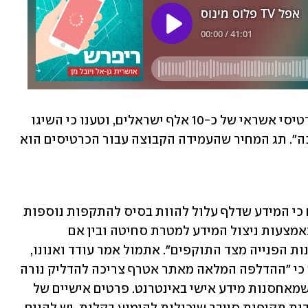
אתמול הציעו ההאקרים למכירה פרטי כרטיסי אשראי של כ-10 אלף ישראלים, וטענו כי השיגו 
אותם "מכל האתרים שאליהם פרצנו עד כה". תג המחיר שהעמידה הקבוצה עבור הכרטיסים הוא 
בחברת אבטחת המידע צ'ק פוינט אומרים כי המידע שדלף עלול להוות בסיס להתקפות נוספות 
על האנשים שפרטיהם פורסמו, "בין אם באמצעות ניצול המידע למטרת סחיטה ובין אם 
באמצעות שימוש בפרטים כדי ליצור אמינות הפנייה מצד התוקפים". אתמול אמר עודד ואנונו, 
ראש מחלקת חולשות מוצרים בצק פוינט כי "ההדלפה המלאה מאתר אטרף צריכה להדליק נורה 
אדומה ברמה הלאומית  וברמת החברות שמאחסנות מידע אישי באינטרנט. פרטים אישיים של 