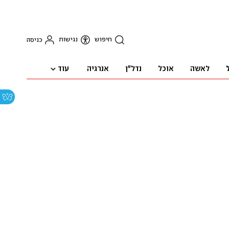
חיפוש
נגישות
כניסה
עוד
לאשה
אוכל
נדל"ן
אנרגיה