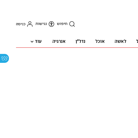
חיפוש
נגישות
כניסה
עוד
לאשה
אוכל
נדל"ן
אנרגיה