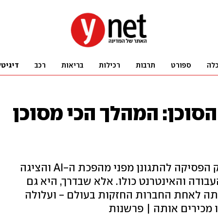
לה
ספורט
תרבות
רכילות
בריאות
רכב
דיגיטל
הסוכן: המהלך הכי מסוכן
בכנס Google I/O 2026 ענקית הטק הפסיקה להתגונן מפני מהפכת ה-AI והציגה
ודה והאינטרנט כולו. אלא שבדרך, היא גם
ה לאחת החברות החזקות בעולם - ועלולה
מכירים אותה | פרשנות