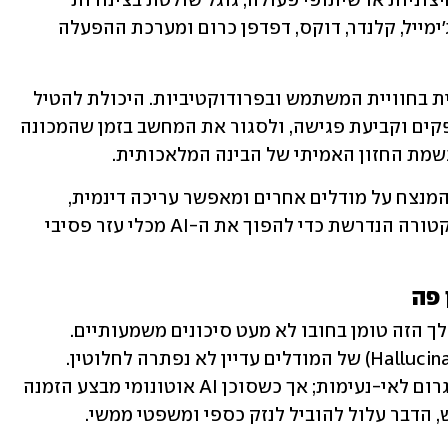
את דרכן אל המשתמש דרך אפליקציות חיצוניות או שיתופי פעולה, גוגל שולטת בצינורות 
התוכן והעבודה של מיליארדי בני אדם - ג'ימייל, קלנדר, דוקס, דפדפן כרום ומערכת ההפעלה 
מצד אחד, מדובר בקפיצת מדרגה פנומנלית בחוויית המשתמש ובפרודוקטיביות. היכולת להטיל 
על סוכן משימה מורכבת כמו השוואת ספקים וקביעת פגישה, ולסגור את המחשב בזמן שהמכונה 
מת החזון האמיתי של הבינה המלאכותית. 
מודל הווידאו אומני, הפועל כ"סוכן-על" המנצח על מודלים אחרים ומאפשר עריכה דינמית, 
מוכיח שגוגל הצליחה לפצח את הארכיטקטורה הנדרשת כדי להפוך את ה-AI מכלי עזר פסיבי 
 פה
אולם, לצד ההתלהבות הטכנולוגית, המהלך הזה טומן בחובו לא מעט סיכונים משמעותיים. 
ראשית, סוגיית האמינות וההזיות (Hallucinations) של המודלים עדיין לא נפתרה לחלוטין. 
כאשר צ'אטבוט טועה בטקסט, זה עשוי לגרום לאי-נעימות; אך כשסוכן AI אוטונומי מבצע הזמנה 
הדבר עלול להוביל לנזק כספי ומשפטי ממשי. 