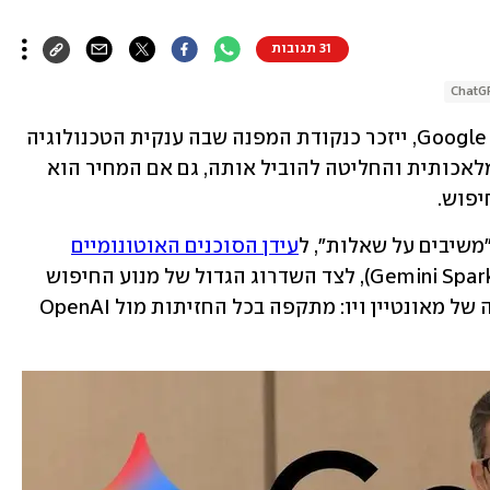
31 תגובות
ChatG
, Google I/O 2026, ייזכר כנקודת המפנה שבה ענקית הטכנולוגיה 
הפסיקה להתגונן מפני מהפכת הבינה המלאכותית והחליטה להוביל אותה, גם אם המחיר הוא 
יפוש. 
משיבים על שאלות", ל
עידן הסוכנים האוטונומיים
הפועלים ברקע 24/7 כמו ג'מיני ספארק (Gemini Spark), לצד השדרוג הגדול של מנוע החיפוש 
הוותיק, מסמנים את האסטרטגיה החדשה של מאונטיין ויו: מתקפה בכל החזיתות מול OpenAI 