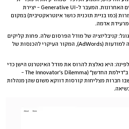
אלפבית' (חברת האם של גוגל) ב-25 השנים האחרונות. המעבר ל-Generative UI - יצירת 
ממשקים מותאמים אישית ותשובות מוגמרות (כמו בניית תוכנית כושר אינטראקטיבית) במקום 
מרעידת אדמה.
כאן טמון החיסרון האסטרטגי הגדול של גוגל: קניבליזציה של מודל הפרסום שלה. פחות קליקים 
על אתרים חיצוניים פירושם פחות חשיפה למודעות (AdWords), המקור העיקרי להכנסות של 
אנליסטים מצביעים על כך שגוגל נדחקה לפינה: היא נאלצת להרוס את מודל האינטרנט הישן כדי 
שמתחרותיה לא יעשו זאת לפניה. מדובר ב"דילמת החדשן" (The Innovator's Dilemma - 
תאוריה עסקית המצביעה על הפרדוקס שבו חברות מצליחות קורסות דווקא משום שהן מנהלות 
שיאה.