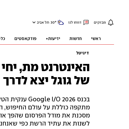
מבזקים
דווחו לנו
°
30
תל אביב
ראשי
חדשות
ידיעות+
פודקאסטים
כלכ
דיגיטל
האינטרנט מת, יחי 
של גוגל יצא לדרך
מתקפה כוללת על עולם החיפוש, העב
מסכנת את מודל הפרסום שהפך אות
לשנות את עתיד הרשת כפי שאנחנו 