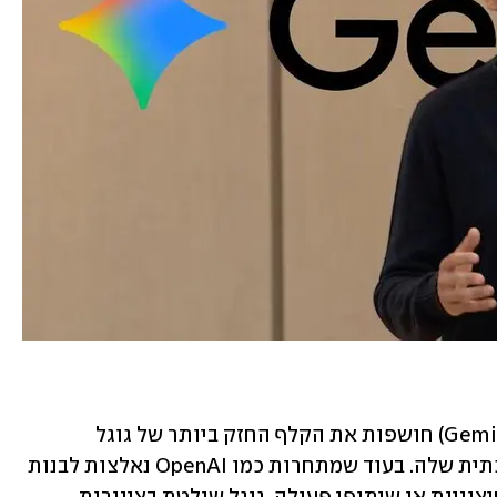
ההכרזות על ספארק ועל אומני (Gemini Omni) חושפות את הקלף החזק ביותר של גוגל 
במלחמת ה-AI: האינטגרציה הכלל-מערכתית שלה. בעוד שמתחרות כמו OpenAI נאלצות לבנות 