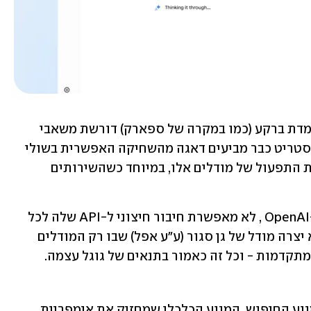
מעבר לכך, הארכיטקטורה של פעולה מתמדת ברקע (כמו במקרה של ספארק) דורשת משאבי 
מחשוב ואנרגיה עצומים. אנליסטים בוול סטריט כבר מביעים דאגה מהשחיקה האפשרית בשולי 
הרווח של חברות הטכנולוגיה בשל עלויות התפעול של מודלים אלו, במיוחד כשהשירותים 
ויש עוד בעיה, גוגל, בניגוד לאנת'רופיק ו-OpenAI , לא מאפשרת חיבור חיצוני ל-API שלה לכל 
דיכפין. המשמעות היא שבגזרת ה-AI היא יצרה מודל של גן סגור (ע"ע אפל) שבו רק המודלים 
תקדמות - וכל זה כאמור בתנאים של גוגל עצמה. 
השינוי הדרמטי ביותר מגיע דווקא מצד מנוע החיפוש, המנוע הכלכלי שמחזיק את אימפריית 