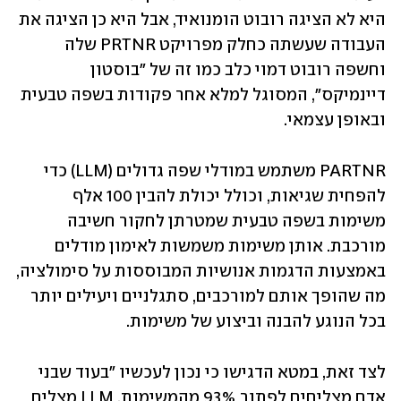
היא לא הציגה רובוט הומנואיד, אבל היא כן הציגה את 
העבודה שעשתה כחלק מפרויקט PRTNR שלה 
וחשפה רובוט דמוי כלב כמו זה של "בוסטון 
דיינמיקס", המסוגל למלא אחר פקודות בשפה טבעית 
ובאופן עצמאי. 
PARTNR משתמש במודלי שפה גדולים (LLM) כדי 
להפחית שגיאות, וכולל יכולת להבין 100 אלף 
משימות בשפה טבעית שמטרתן לחקור חשיבה 
מורכבת. אותן משימות משמשות לאימון מודלים 
באמצעות הדגמות אנושיות המבוססות על סימולציה, 
מה שהופך אותם למורכבים, סתגלניים ויעילים יותר 
בכל הנוגע להבנה וביצוע של משימות.
לצד זאת, במטא הדגישו כי נכון לעכשיו "בעוד שבני 
אדם מצליחים לפתור 93% מהמשימות, LLM מצליח 