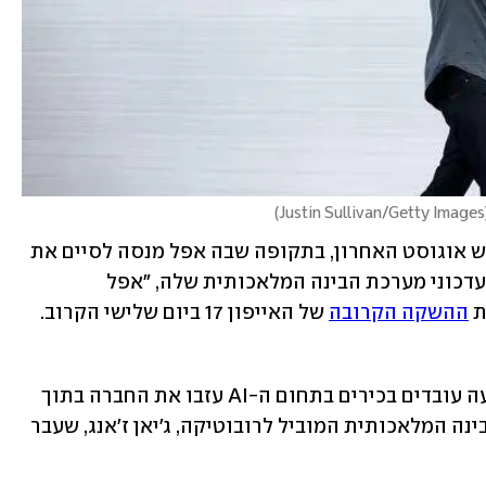
)
Justin Sullivan/Getty Images
הנטישה הזו התגברה עוד יותר בסוף חודש אוגוסט האחרון, בתקופה שבה אפל מנסה לסיים את 
פיתוח מערכות ההפעלה הגדולות שלה ועדכוני מערכת הבינה המלאכותית שלה, "אפל 
ההשקה הקרובה
 של האייפון 17 ביום שלישי הקרוב.
על פי כתב אפל הבכיר מארק גורמן, ארבעה עובדים בכירים בתחום ה-AI עזבו את החברה בתוך 
שבוע אחד. בראש הרשימה נמצא חוקר הבינה המלאכותית המוביל לרובוטיקה, ג'יאן ז'אנג, שעבר 