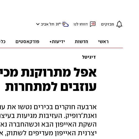
מבזקים
דווחו לנו
°
31
תל אביב
ראשי
חדשות
ידיעות+
פודקאסטים
כלכ
דיגיטל
עוזבים למתחרות
השקת האייפון הבא וכשהחברה נאב
יצרנית האייפון מעדיפים לשתוק, א