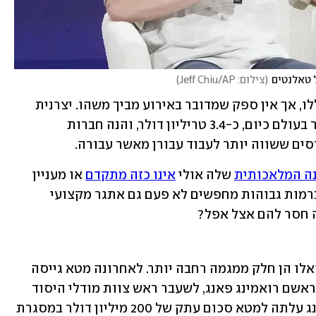
 טאלנטים
(
צילום: Jeff Chiu/AP
)
אפל מצידה סירבה להגיב על העזיבות הללו, אך אין ספק שמדובר באירוע מביך משהו. יצרנית 
האייפון נסחרת בשווי השוק הגבוה ביותר בעולם כיום, כ-3.4 טריליון דולר, והנה חברות 
ם ששווה יותר לעבוד עבורן מאשר עבורה. 
ה המלאכותית
 שלה אולי 
אינו כזה מתקדם
 או מעניין 
מבחינת יכולות, שכן מהנדסים וחוקרים ברמות גבוהות מחפשים לא פעם גם אתגר מקצועי 
ה חסר להם אצל אפל?
עם זאת, יש לציין שהעזיבות האחרונות האלו הן חלק ממגמה רחבה יותר. לאחרונה מטא גייסה 
לשורותיה עובדים בכירים רבים מאפל, ובראשם רואמינג פאנג, לשעבר ראש צוות מודלי היסוד 
של אפל. על פי דיווחים, ההעסקה של פאנג עלתה למטא סכום עתק של 200 מיליון דולר במסגרת 