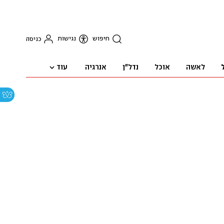
חיפוש
נגישות
כניסה
עוד
לאשה
אוכל
נדל"ן
אנרגיה