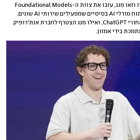
שלושה חוקרים נוספים, ג'ון פיבלס, נאן דו וזאו מנג, עזבו את צוות ה-Foundational Models 
של אפל - צוות חשוב ביותר שעוסק בפיתוח מודלי AI בסיסיים שמפעילים שירותי AI שונים. 
פיבלס ודו עברו ל-OpenAI, החברה שמאחורי ChatGPT, ואילו מנג הצטרף לחברת אנת'רופיק 