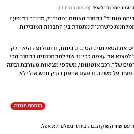
(
רשתות חברתיות
)
אף על פי שאפל נראית כמי שסובלת מ"בריחת מוחות" בתחום הצומח במהירות, מדובר בתופעה 
רווחת בעולם הטכנולוגיה. מדובר בחלק ממלחמת כישרונות מתמדת בין החברות המובילות 
חברות אלה פועלות ללא הפסקה כדי לגייס את הטאלנטים הטובים ביותר, והתחלופה היא חלק 
מהמשחק. ואולם זה עדיין מביך עבור אפל למצוא את עצמה ככינור שני למתחרותיה בתחום הכי 
חם בשוק כיום. כשכל הפרויקטים המתקדמים שלך, רכב אוטונומי, משקפי מציאות מעורבת ובינה 
מלאכותית נכשלים בזה אחר זה - אולי זה מעיד על משהו. והפעם אייפון דקיק חדש אולי לא 
הוספת תגובה
עם שווי השוק הגבוה ביותר בעולם ולא אפל.