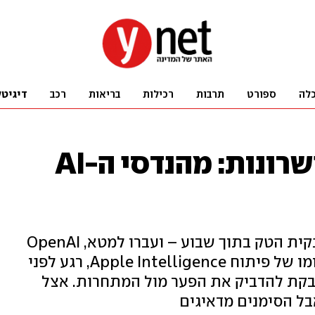
לה
ספורט
תרבות
רכילות
בריאות
רכב
דיגיטל
אפל מתרוקנת מכישרונות: מהנדסי ה-AI
ארבעה חוקרים בכירים נטשו את ענקית הטק בתוך שבוע – ועברו למטא, OpenAI
ואנת'רופיק. העזיבות מגיעות בעיצומו של פיתוח Apple Intelligence, רגע לפני
קת להדביק את הפער מול המתחרות. אצל
בל הסימנים מדאיגים