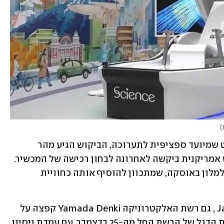
)
למרות שהפרויקט התחיל בכלל כקונספט שמיועד ספציפית לתערוכה, הביקוש הגיע מהר 
מהצפוי, ולפי הדיווחים אפילו רשת נופש אמריקנית ביקשה לאחרונה לבחון רכישה של המכשיר. 
היחידה המסחרית הראשונה כבר נמכרה למלון באוסקה, שמתכוון להוסיף אותה כחוויית 
והעניין לא מסתיים שם. לפי Japan Times , גם רשת האלקטרוניקה Yamada Denki קפצה על 
הרעיון ורכשה יחידה. המכונה תוצג בחנות הדגל של הרשת החל מה-25 בדצמבר, עם עמדת ניסיון 