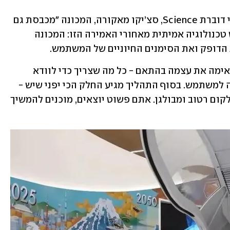
והחברה לא מסתפקת רק בניקוי פיזי. לפי דוברת Science, סצ’יקו מאקורה, המכונה "מכבסת גם 
את הנפש". זה אולי נשמע שיווקי, אבל יש טכנולוגיה אמיתית מאחורי האמירה הזו: המכונה 
הדופק ואת הסימנים החיוניים של המשתמש. 
המערכת יודעת גם לזהות מצבי לחץ ומתאימה את עצמה בהתאם - כל מה שצריך כדי לוודא 
שהשהות בתוך התא תהיה בטוחה ונעימה למשתמש. בסוף התהליך מגיע החלק הכי יפני שיש - 
ייבוש אוטומטי מלא. אין מגבת, אין צורך לקום רטוב ומבולגן. אתם פשוט יוצאים, מוכנים להמשיך 