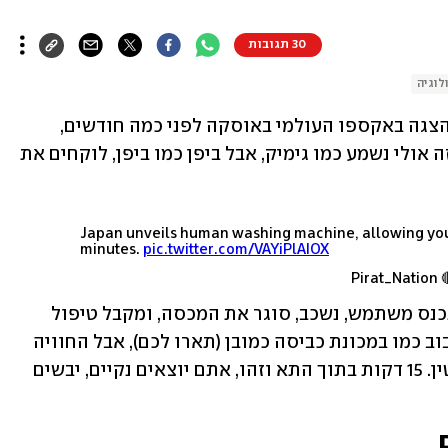
30 תגובות
לוגיה
מכונת הכביסה "לבני אדם", שגנבה את ההצגה באקספו העולמי באוסקה לפני כמה חודשים, 
הופכת עכשיו למוצר רשמי בשוק היפני. זה אולי נשמע כמו גימיק, אבל ביפן כמו ביפן, לוקחים את 
Japan unveils human washing machine, allowing you 
minutes.
pic.twitter.com/VAYiPlAIOX
מדובר בקפסולה באורך 2.3 מטר לתוכה נכנס משתמש, נשכב, סוגר את המכסה, ומקבל טיפול 
ניקוי מלא - מהראש ועד הרגליים. אין סיבוב כמו במכונת כביסה כמובן (תארו לכם), אבל החוויה 
מזכירה חווית ספא, רק אוטומטית לחלוטין. 15 דקות בתוך התא וזהו, אתם יוצאים נקיים, יבשים 