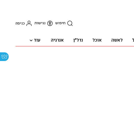
חיפוש
נגישות
כניסה
עוד
לאשה
אוכל
נדל"ן
אנרגיה