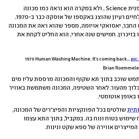
את המתקן פיתחה חברת הטכנולוגיה היפנית Science , ולא במקרה הוא נראה כמו מכונה 
שנשלפה מסרט עתידני. החברה החזירה לחיים רעיון שהוצג באקספו של אוסקה כבר ב-1970. 
באופן מעניין למדי, מי שעומד היום בראש החבר, יאסואקי אויומה, מספר שהוא ראה את המכונה 
המקורית כשהיה ילד קטן, והיא נחקקה לו בזיכרון. חמישים שנה אחרי, הוא החליט לקחת את 
1970 Human Washing Machine. It’s coming back…
pic
אופן הפעולה של המכונה עובד כך: המשתמש שוכב בתוך תא שקוף והמכונה מרססת עליו מים 
חמים ומיליוני בועות זעירות שמסירות לכלוך מהעור. לאחר השטיפה, המכונה משתמשת באוויר 
באופן אוטומטי. 
ותית
 שולטים בכל הפונקציות והפיצ'רים של המכונה, 
כולל טמפרטורת ולחץ המים, כדי להבטיח שימוש בטוח ונוח בה. במקביל, בתוך התא עצמו 
המייצרים אווירה של ספא שקט ונינוח.