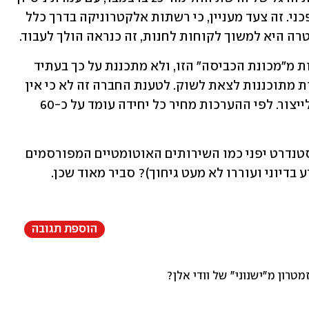
שתאפשר לקונים להתנסות במוצר המהפכני. זה צעד מעניין, כי רשתות אלקטרוניקה בדרך כלל 
רה היא למשוך לקוחות לחנות, זה כנראה הולך לעבוד.
Science מצידה לא מייצרת כמויות גדולות מ"מכונת הכביסה" הזו, ולא מתכננת על כך בעתיד 
הקרוב, כאשר לפי דיווחים רק כ-50 יחידות מתוכננות לצאת לשוק. לטענת החברה זה לא כי אין 
ביקוש, אלא כי המוצר מורכב ויקר מאוד לייצור. לפי ההערכות מחיר כל יחידה עומד על כ-60 
אז האם ספא אוטומטי יהפוך מתישהו לסטנדרט יפני כמו השירותים האוטומטיים המפורסמים 
בדיוני ועוררו לא מעט גיחוך)? סביר מאוד שכן.
הוספת תגובה
מטרון מ״ישנוני״ של וודי אלן?