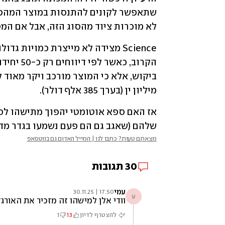
לא מוכרות ציוד מהסוג הזה, אבל אם המט
מיליון ין (בערך 385 אלף דולר). 
שלהם (שאגב גם הם פעם נשמעו בגדר מדע 
מצאתם טעות? כתבו לנו | המייל האדום גם בווטסאפ
30
תגובות
עמי
17:50 | 30.11.25
ע
וודי אלן למישהו זה מזכיר את האורגז
להצטרף לדיון
13
1