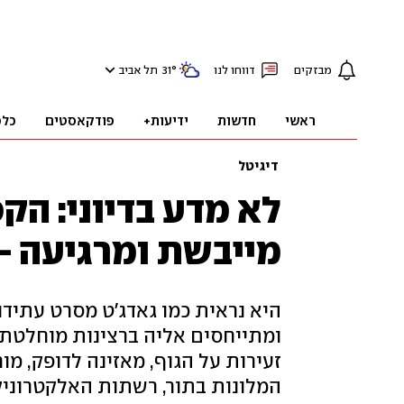
מבזקים
דווחו לנו
°
31
תל אביב
ראשי
חדשות
ידיעות+
פודקאסטים
כלכ
דיגיטל
לא מדע בדיוני: הק
מייבשת ומרגיעה - ב-15 ד
היא נראית כמו גאדג'ט מסרט עתידנ
ומתייחסים אליה ברצינות מוחלטת:
זעירות על הגוף, מאזינה לדופק, מו
המלונות בתור, רשתות האלקטרוני