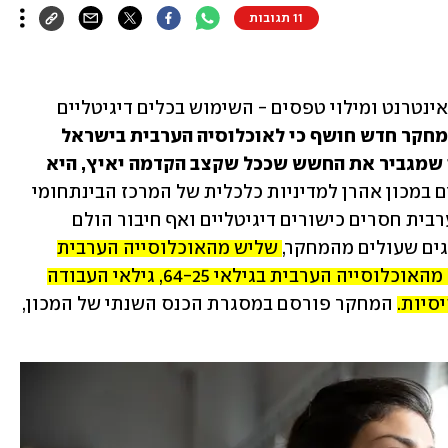
11 תגובות
עבודה מרחוק, לימודים בזום, הזמנות מהאינטרנט ומילוי טפסים - השימוש בכלים דיגיטליים 
מחקר חדש חושף כי לאוכלוסיה הערבית בישראל 
חסרים הכישורים להשתמש בהם, באופן שמגביר את החשש שככל שקצב הקדמה יאיץ, היא 
 מהמחקר, שהתקיים במכון אהרן למדיניות כלכלית של המרכז הבינתחומי 
בהרצליה, עולה בעיה כפולה - לחברה הערבית חסרים כישורים דיגיטליים ואף חיבור הולם 
גים שעולים מהמחקר, 
שליש מהאוכלוסייה הערבית 
בישראל אינה מחוברת לאינטרנט, ו-87% מהאוכלוסייה הערבית בגילאי 64-25, גילאי העבודה 
סיות. 
המחקר פורסם במסגרת הכנס השנתי של המכון, 