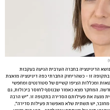
)
תחאוכו מסבירה כי ההחלטה לחקור את נושא הדיגיטציה בחברה הערבית הגיעה בעקבות 
 בשנה שעברה. בתקופה זו - כשהריחוק החברתי כפה דיגיטציה מואצת 
במקומות רבים - מרכזי השמה, אוניברסיטאות ומכללות הציפו קשיים של סטודנטים ומחפשי 
עבודה ערבים לתפקד כראוי במציאות החדשה. המחקר מצא כאמור שבנוסף לחוסר ביכולות, גם 
בעיית חיבור לתשתיות באוכלוסיה הערבית מנעה את פעילותם הסדירה בתקופה זו. "יש הרבה 
בתים שלא מחוברים לאינטרנט, ולמי שכן מחובר, יש תשתית שלא מאפשרת פעילות סדירה", 