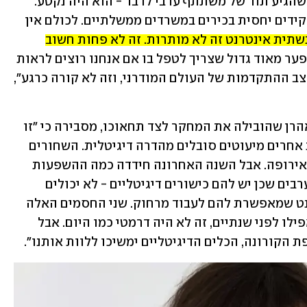
אומרת תחאוכו. "בכנסים אונליין, תמיד כשהגיע תור של משתתף ערבי לדבר - הוא היה נקטע. 
ואני מדברת על אקדמאים, שעובדים בתפקידים יחסית בכירים במשרדים ממשלתיים. לכולם אין 
היום תשתית אינטרנט זה לא מותרות. זה לא פחות חשוב 
 זה פער מאוד גדול שצריך לטפל בו אם אנחנו רוצים לראות 
יכולת של האוכלוסיה הערבית לעמוד בקצב ההתקדמות של העולם המודרני, וזה לא קורה כרגע", 
, חוקרת בכירה במכון אהרן שהובילה את המחקר לצד תחאוכו, מסבירה כי "זו 
לא תופעה ייחודית לישראל. גם במקומות אחרים מיעוטים סובלים מהדרה דיגיטלית. השחורים 
בארה"ב, אנשים עניים ובעלי מוגבלויות באירופה. אבל השנה האחרונה חידדה כמה ההשפעות 
של זה היום הרבה יותר גדולות. לדוגמה ערבים שכן יש להם כישורים דיגיטליים - לא יכולים 
לעבוד מהבית, כי אין להם תשתית אינטרנט שמאפשרת להם לעבוד מרחוק. שני החסמים האלה 
יוצרים פערים בכל תחומי החיים. בעבר, אפילו לפני שנתיים, זה לא היה דרמטי כמו היום. אבל 
 הקורונה, הכלים הדיגיטליים ימשיכו ללוות אותנו". 