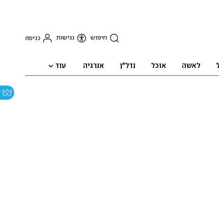
חיפוש
נגישות
כניסה
עוד
לאשה
אוכל
נדל"ן
אנרגיה