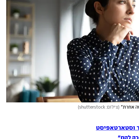
טה אחרת"
(
צילום: shutterstock
)
ור וסטארטאפיסט
כה להם"