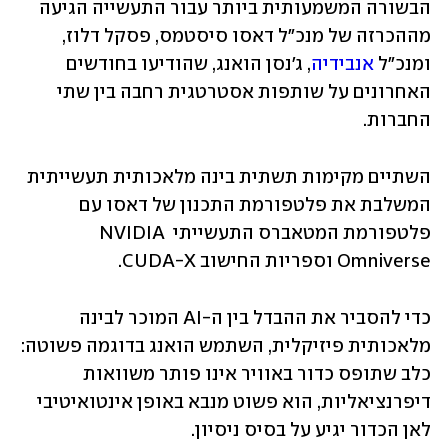
הבשורה המשמעותית ביותר עבור התעשייה הגיעה 
מההכרזה של מנכ"ל דאסו סיסטמס, פסקל דלוז, 
ומנכ"ל 
אנבידיה
, ג'נסן הואנג, שהודיעו בחודשים 
האחרונים על שותפות אסטרטגית רחבה בין שתי 
החברות. 
השתיים מקימות תשתית בינה מלאכותית תעשייתית 
המשלבת את פלטפורמת התכנון של דאסו עם 
פלטפורמת המטאברס התעשייתי NVIDIA 
Omniverse וספריות החישוב CUDA-X.
כדי להסביר את ההבדל בין ה-AI המוכר לבינה 
מלאכותית פיזיקלית, השתמש הואנג בדוגמה פשוטה: 
כלב שתופס כדור באוויר אינו פותר משוואות 
דיפרנציאליות, הוא פשוט מנבא באופן אינטואיטיבי 
לאן הכדור יגיע על בסיס ניסיון. 