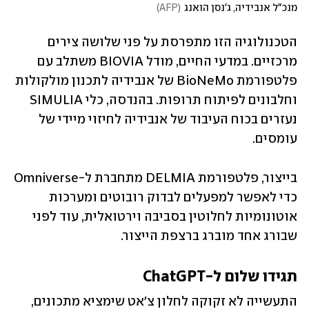
מנכ"ל אנבידיה, ג'נסן הואנג
(
AFP
)
הטכנולוגיה הזו מתפרסת על פני שלושה צירים 
מרכזיים. במדעי החיים, מודל BIOVIA משתלב עם 
פלטפורמת BioNeMo של אנבידיה לתכנון מולקולות 
וחלבונים לפיתוח תרופות. בהנדסה, כלי SIMULIA 
נעזרים בכוח העיבוד של אנבידיה לחיזוי מיידי של 
עומסים. 
בייצור, פלטפורמת DELMIA מתחברת ל-Omniverse 
כדי לאפשר למפעלים לבדוק רובוטים ומערכות 
אוטונומיות לחלוטין בסביבה וירטואלית, עוד לפני 
שבורג אחד מוברג ברצפת הייצור.
תגידו שלום ל-ChatGPT
התעשייה לא זקוקה לחלון צ'אט שימציא מתכונים, 