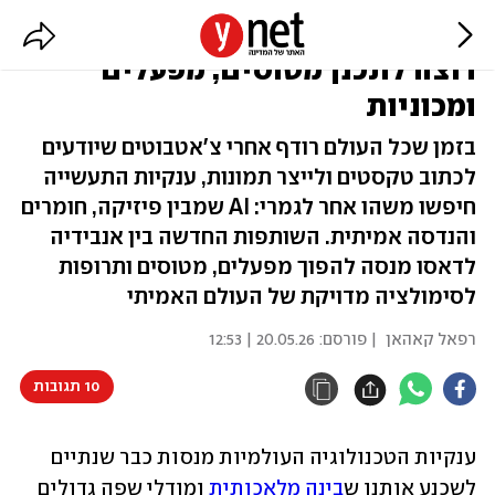
תשכחו מ-ChatGPT: ה-AI החדש
רוצה לתכנן מטוסים, מפעלים
ומכוניות
בזמן שכל העולם רודף אחרי צ'אטבוטים שיודעים
לכתוב טקסטים ולייצר תמונות, ענקיות התעשייה
חיפשו משהו אחר לגמרי: AI שמבין פיזיקה, חומרים
והנדסה אמיתית. השותפות החדשה בין אנבידיה
לדאסו מנסה להפוך מפעלים, מטוסים ותרופות
לסימולציה מדויקת של העולם האמיתי
רפאל קאהאן
| פורסם:
20.05.26 | 12:53
10 תגובות
ענקיות הטכנולוגיה העולמיות מנסות כבר שנתיים 
לשכנע אותנו ש
בינה מלאכותית
 ומודלי שפה גדולים 