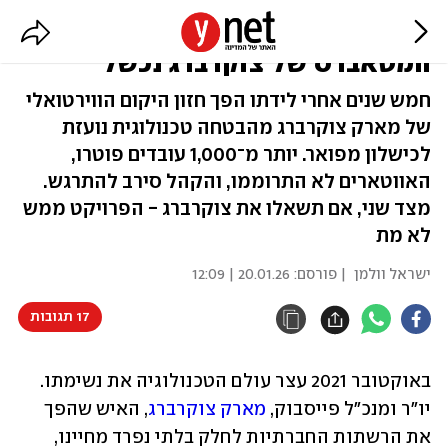
50 מיליארד דולר מאוחר יותר: חזון
המטאברס של צוקרברג נכשל
חמש שנים אחרי לידתו הפך חזון היקום הווירטואלי
של מארק צוקרברג מהבטחה טכנולוגית נועזת
לכישלון מפואר. יותר מ־1,000 עובדים פוטרו,
האווטארים לא התרוממו, והקהל סירב להתרגש.
מצד שני, אם תשאלו את צוקרברג - הפרויקט ממש
לא מת
ישראל וולמן
| פורסם:
20.01.26 | 12:09
17 תגובות
באוקטובר 2021 עצר עולם הטכנולוגיה את נשימתו. 
יו"ר ומנכ"ל פייסבוק, 
מארק צוקרברג
, האיש שהפך 
את הרשתות החברתיות לחלק בלתי נפרד מחיינו, 