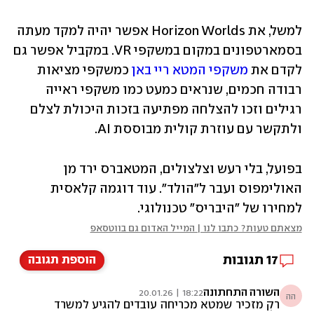
למשל, את Horizon Worlds אפשר יהיה למקד מעתה 
בסמארטפונים במקום במשקפי VR. במקביל אפשר גם 
לקדם את 
משקפי המטא ריי באן
 כמשקפי מציאות 
רבודה חכמים, שנראים כמעט כמו משקפי ראייה 
רגילים וזכו להצלחה מפתיעה בזכות היכולת לצלם 
ולתקשר עם עוזרת קולית מבוססת AI. 
בפועל, בלי רעש וצלצולים, המטאברס ירד מן 
האולימפוס ועבר ל"הולד". עוד דוגמה קלאסית 
למחירו של "היבריס" טכנולוגי.
מצאתם טעות? כתבו לנו | המייל האדום גם בווטסאפ
17
תגובות
הוספת תגובה
השורה התחתונה
18:22 | 20.01.26
הה
רק מזכיר שמטא מכריחה עובדים להגיע למשרד