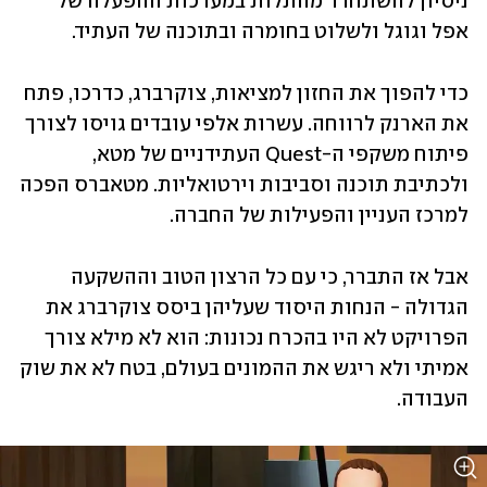
ניסיון להשתחרר מהתלות במערכות ההפעלה של 
אפל וגוגל ולשלוט בחומרה ובתוכנה של העתיד.
כדי להפוך את החזון למציאות, צוקרברג, כדרכו, פתח 
את הארנק לרווחה. עשרות אלפי עובדים גויסו לצורך 
פיתוח משקפי ה-Quest העתידניים של מטא, 
ולכתיבת תוכנה וסביבות וירטואליות. מטאברס הפכה 
למרכז העניין והפעילות של החברה. 
אבל אז התברר, כי עם כל הרצון הטוב וההשקעה 
הגדולה - הנחות היסוד שעליהן ביסס צוקרברג את 
הפרויקט לא היו בהכרח נכונות: הוא לא מילא צורך 
אמיתי ולא ריגש את ההמונים בעולם, בטח לא את שוק 
העבודה. 