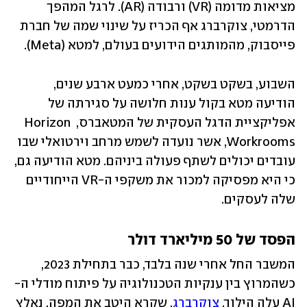
מציאות מדומה (VR) ורבודה (AR). לרגל המהפך 
הדרמטי, צוקרברג אף הכריז על שינוי שמה של חברת 
פייסבוק, מהמותגים הידועים בעולם, למטא (Meta). 
השבוע, בשקט בשקט, אחרי כמעט ארבע שנים, 
הודיעה מטא בקול ענות חלושה על סגירתה של 
אפליקציית הדגל העסקית של המטאברס, Horizon 
Workrooms, אשר נועדה לשמש מרחב וירטואלי שבו 
עובדים יכולים לשתף פעולה ביניהם. מטא הודיעה גם, 
כי היא מפסיקה למכור את משקפי ה-VR הייחודיים 
שלה לעסקים.
הפסד של 50 מיליארד דולר 
המשבר החל אחרי שנה בלבד, כבר בתחילת 2023, 
כשהמרוץ בין ענקיות הטכנולוגיה על פיתוח מודלי ה-
AI עלה הילוך. 
צוקרברג
, שקרא היטב את המפה, נאלץ 