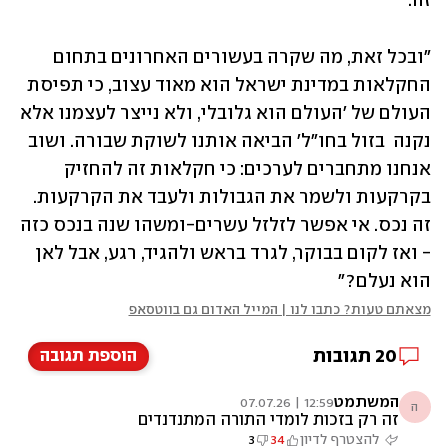
זה.
"ובכל זאת, מה שקרה בעשורים האחרונים בתחום 
החקלאות במדינת ישראל הוא מאוד עצוב, כי תפיסת 
העולם של 'העולם הוא גלובלי, ולא נייצר לעצמנו אלא 
נקנה  בזול בחו"ל' הביאה אותנו לשוקת שבורה. ושוב 
אנחנו מתחברים לערכים: כי חקלאות זה להחזיק 
בקרקעות ולשמר את הגבולות ולעבד את הקרקעות. 
זה נכס. אי אפשר לזלזל עשרים-ומשהו שנה בנכס כזה 
- ואז לקום בבוקר, לגרד בראש ולהגיד, רגע, אבל לאן 
הוא נעלם?"
מצאתם טעות? כתבו לנו | המייל האדום גם בווטסאפ
20
תגובות
הוספת תגובה
המשתמט
12:59 | 07.07.26
ה
זה רק בזכות לומדי התורה המתנדנדים
להצטרף לדיון
34
3