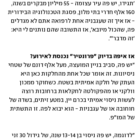
'תגידו, יש פה עיר עצומה - 55 מיליון מבקרים בשנה, 
160 אלף חדרי בתי מלון, פסגת הטכנולוגיה הבידורית 
- אז איך זה שעגבניה אחת לרפואה אתם לא מגדלים 
פה, שהכול מיובא', אז התשובה שהם נותנים לי היא: 
'זה מדבר'".
אז איפה בדיוק "פרונטיר" נכנסת לאירוע?

"יש פה, סביב בניין המועצה, מעל אלף דונם של שטחי 
ניסיונות. זה אומר שכל אחת מהחלקות כאן היא 
העתק של חלקה אמיתית בשטח. כשחוקר ממכון 
וולקני או מהפקולטה לחקלאות ברחובות רוצה 
לעשות ניסוי אמיתי בכרם יין, במטע זיתים, בשדה של 
חוחובה או של עגבניות - הוא יבוא לפה. זו התשתית 
של המו״פ.
"לדוגמה, יש פה ניסוי בן 13-14 שנה, של גידול 30 זני 