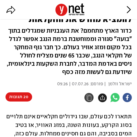
בתוך בועה במדבר: כך ישראל מנסה
להמציא מחדש את החקלאות
כדור הארץ מתחמם? את העגבניות שמגדלים בתוך
"בועה" סגורה וממוחשבת ברמת הנגב אפשר לגדל
בכל מקום ומזג אוויר בעולם. כך חבר גוף המחקר
של חקלאי הנגב, שכבר 65 שנים מצליח לחולל
ניסים באדמת המדבר, לחברת השקעות בינלאומית,
שיודעת גם לעשות מזה כסף
ישראל וולמן
| פורסם:
07.07.26 | 09:26
20 תגובות
תתארו לכם עולם, שבו גידולים חקלאיים אינם תלויים 
בסוג הקרקע, בעונות השנה, במזג האוויר, או בטיב 
המים בסביבה, והם גם חסינים ממחלות. עולם כזה, 