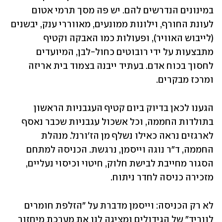
במינונים הנדרשים להם. יש פה מסך תרמי אטום 
לעונת החורף, וילונות ממונעים, מאווררי ענק, יבשנים 
(לייבוש האוויר), ופעולות כמו האבקה וקטיף 
מתבצעות על ידי רובוטים כחול-לבן, המיועדים 
לחסוך בכוח אדם. בעתיד ייבנה בצמוד בית אריזה 
ומרכז מבקרים.
הגענו לכאן בדיוק ביום קטיף העגבניות הראשון 
בתולדות החממה, וכל אשכול עגבניות שכבר נאסף 
לארגזים נראה כאילו נשלף מן הז'ורנל. מנהלת 
החממה, ד"ר נוגה וייסמן, נרגשת. הכניסה למתחם 
הסגור מחייבת לבישת חלוק, חיטוי וכיסוי נעליים, 
מזכירה כניסה לחדר ניתוח. 
לא רק הכניסה: וייסמן מדברת על "הזלפת חומרים 
לווריד" של הגידולים ומציגה לנו את מערכת מיחזור 