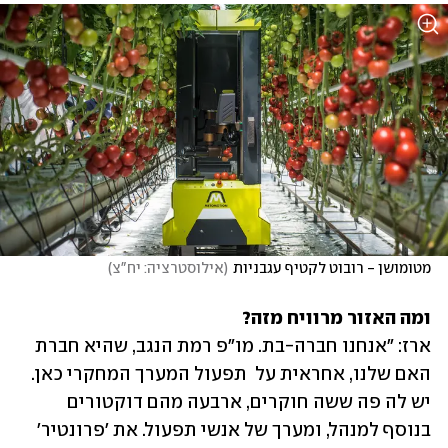
מטומושן - רובוט לקטיף עגבניות
(
אילוסטרציה: יח"צ
)
ומה האזור מרוויח מזה? 

ארז: "אנחנו חברה-בת. מו"פ רמת הנגב, שהיא חברת 
האם שלנו, אחראית על  תפעול המערך המחקרי כאן. 
יש לה פה ששה חוקרים, ארבעה מהם דוקטורים 
בנוסף למנהל, ומערך של אנשי תפעול. את 'פרונטיר' 