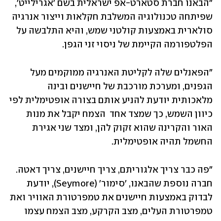
"הבאנו חברת סטארט-אפ ישראלית בשם 'אגרילייט', 
שפיתחה טכנולוגיה המשלבת חקלאות וייצור אנרגיה 
סולארית באמצעות קולטני שמש, והיא התלבשה על 
הפלטפורמה הקיימת של ניסוי זני הגפן.
"הפאנלים שלה לקליטת האנרגיה ממוקמים מעל 
הגפנים, ומערכת מורכבת של חיישנים ובינה 
מלאכותית יודעת להניע אותם בצורה אופטימלית לפי 
כיוון השמש, כך שמצד אחד  הצמח יקבל את מנות 
האור והקרינה שהוא זקוק להן, ומצד שני אגירת 
החשמל תהיה אופטימלית. 
"פה כבר צריך אלגוריתם, צריך חיישנים, צריך דאטה. 
חברה נוספת שהבאנו, 'סימור' (Seymore), יודעת 
לבדוק באמצעות חיישנים את טמפרטורת האוויר ואת 
טמפרטורת העלים, מצב הקרקע, מצב הצמח עצמו 