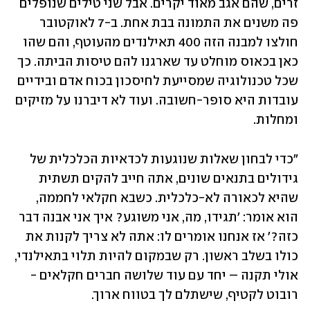
זרים, שהם אגב מאוד יקרים. אבל שני טילים שנופלים 
פה משנים את התמונה בבת אחת. ב-7 לאוקטובר 
חולצו למבנה הזה 400 תאילנדים מהעוטף, והם שהו 
כאן בכאוס מוחלט עד שארגנו להם טיסות הביתה. כך 
שכל טכנולוגיה שמסייעת לחיסכון בכוח אדם ובידיים 
עובדות היא סופר-חשובה. ועוד לא דיברנו על מזיקים 
ומחלות.
"כדי לבחון שאלות שנוגעות לכדאיות הכלכלית של 
גידולים בתנאים שונים, אתה חייב להקים תשתית 
שהיא לכאורה לא-כלכלית. כשבא חקלאי לחממה, 
הוא אומר: 'תגידו, מה, אני משוגע? איך אני אבנה דבר 
כזה?' אז אנחנו אומרים לו: אתה לא צריך לקנות את 
כולו בשלב ראשון. רק שבמקום להיות תלוי בתאילנדי, 
אולי תקנה – יחד עם עוד שלושה חברים חקלאים - 
רובוט לקטיף, שישתלם לך בטווח ארוך. 