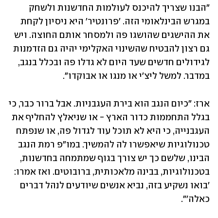
"הבנו שצריך להיכנס לעולמות החדשנות ולשחק 
במגרש הבינלאומי הזה. 'פרונטיר' היא ניסיון לקחת 
את ההישגים שהושגו פה ולמסחר אותם החוצה. ויש 
גם רצון להבטיח שהשינוי האקלימי יהיה גם הזדמנות 
לגידולים חדשים שעד היום לא גדלו פה ובכלל בנגב, 
במדבר. למשל ליצ'י או מנגו או אבוקדו".
ארז: "כיום הנגב הוא בירת העגבניות. אבל ברור כבר, כי 
בגלל התחממות כדור הארץ - או שניאלץ להחליף את 
העגבנייה, כי היא לא תוכל עוד לגדול פה, או שנפתח 
טכנולוגיות שיאפשרו לה להמשיך. במו"פ רמת הנגב 
הבינו, שלשם כך יש צורך בגוף שמתמחה בחדשנות, 
בטכנולוגיות, בבינה מלאכותית, ברובוטים. ואז אמרו: 
'בואו נשקיע בזה, נביא אנשים שיודעים לנהל דברים 
כאלה'".