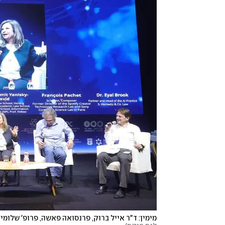
מימין: ד"ר אייל ברוק, פרנסואה פאשה, פרופ' שלומית