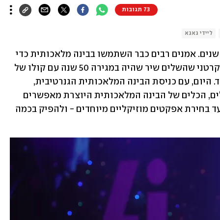
73 תגובות
ליידי גאגא
החיבור בין מוזיקה לטכנולוגיה קיים כבר שנים. אמנים רבים כבר השתמשו בבינה מלאכותית כדי 
לייצר להיטים גדולים ומוכרים כמו פול מקרטני שהשלים שיר שהיה במגירה 50 שנה עם קולו של 
ג׳ון לנון, ביורק, גריימס, לואיס קפלדי ועוד. היום, עם כניסת הבינה המלאכותית הגנרטיבית, 
מדובר במהפכה בממדים הרבה יותר גדולים, הכלים של הבינה המלאכותית היוצרת מאפשרים 
לכל אחד ליצור שיר - מתהליך הכתיבה ועד בחירת אפקטים מוזיקליים מיוחדים - ולהפיק בכמה 