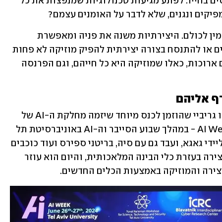
השראה מהילדות שלו או ממערכות היחסים בחייו. לפתע מגיעות טכנולוגיות שמנפצות את כל 
מפיקים ונגנים, שלא לדבר על האומנים עצמם?
עולם המוזיקה, לטוב ולרע, הופך להיות זמין לכולם. היצירתיות משנה את פניה ומאפשרת 
לאנשים שיודעים לעשות חיבורים מעניינים או להתנסח בצורה יצירתית להפיק מוזיקה לא פחות 
טובה מאנשים שלמדו מוזיקה במשך שנים ארוכות, כאלו שמוזיקה היא כל חייהם, וגם הפרנסה 
ף אליהם
לאחרונה התארח בארץ מפיק העל פרננדו גריביי שהוזמן לכנס מיוחד שיזמה מחלקת ה-AI של 
משרד ש. הורוביץ ושות’ בשיתוף AI Week TLV - במהלך שבוע הסייבר וה-AI באוניברסיטת תל 
אביב. פרננדו, שהפיק את האלבומים של ליידי גאגא, ועבד גם עם סיה, בריטני ספירס ועוד כוכבים 
גדולים, נכנס בשנים האחרונות לעולם היצירה בעזרת כלי הבינה המלאכותית, והיום הוא עוזר 
צירה והמוזיקה באמצעות הכלים החדשים.