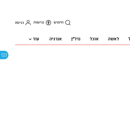
חיפוש
נגישות
כניסה
עוד
לאשה
אוכל
נדל"ן
אנרגיה