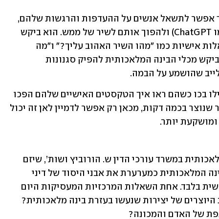
במהלך הכנס הדגים גריביי בשידור חי איך אפשר לתשאל אנשים על ההעדפות והרגשות שלהם, 
להכניס את התשובות למחולל טקסט (כמו ChatGPT) ולהפוך אותם לשיר של ממש. הוא ביקש 
מאנשים רנדומליים מהקהל לענות על שאלות אישיות כמו "מהו השיר האהוב עליך?" ו"מה 
הרגשת כששמעת אותו לראשונה?” הוא ביקש מכלי הבינה המלאכותית להפיק סגנונות 
ייב שהושמע על הבמה. 
הקהל התלהב כל כך, עד שהיו כאלו שאפילו בכו כשהם ראו איך הטקסטים האישיים שלהם הפכו 
לשיר מרגש ועוצמתי. התוצאה הייתה שיר שנוצר בכמה דקות, מכאן רק אפשר לדמיין לאן זה יכול 
ומושקעת יותר.
ד”ר אייל ברוק, שותף וראש תחום בינה מלאכותית במשרד עורכי הדין ש. הורוביץ ושות’, שיזם 
והוביל את הכנס, מתאר את המהפכה בבינה המלאכותית כמערערת את אבני היסוד של דיני 
זכויות היוצרים שמבוססים על יצירה אנושית בלבד. אחת השאלות המרכזיות המעסיקות היום 
את עולם המשפט היא למי שייכות זכויות היוצרים של יצירות שנעשו בעזרת בינה מלאכותית? 
ת של האדם והמכונה? 