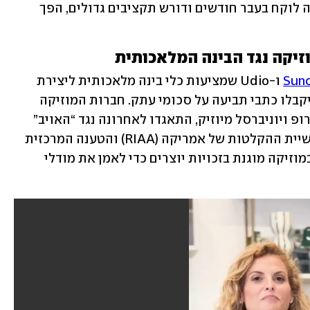
 כזה לפני לא הרבה זמן. מה שהיה לוקח בעבר חודשים ודורש תקציבים גדולים, הפך 
יקה נגד הבינה המלאכותית
Sun
 ו-Udio שמציעות כלי בינה מלאכותית ליצירת 
מוזיקה איכותית באמצעות טקסט בלבד, יקבלו כתבי תביעה על סכומי עתק. חברות המוזיקה 
הענקיות, כמו סוני מיוזיק, וורנר מיוזיק גרופ ויוניברסל מיוזיק, התאגדו לאחרונה נגד “האויב” 
המשותף. בראש התביעה עומד איגוד תעשיית ההקלטות של אמריקה (RIAA) והטענה המרכזית 
שלו היא ששתי הפלטפורמות השתמשו במוזיקה מוגנת בזכויות יוצרים כדי לאמן את מודלי 