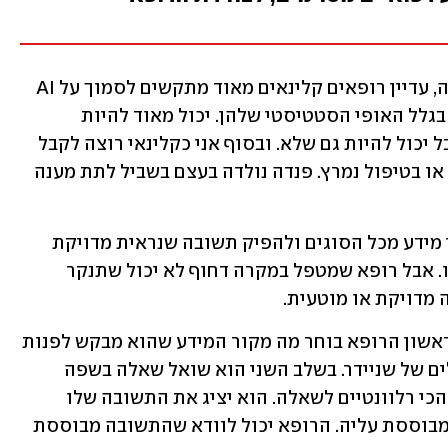
"עם כל מהפכת ה-GenAI המאוד מרשימה, עדיין רופאים קלינאים מאוד מתקשים לסמוך על AI 
ולהשתמש בתשובות שהם מקבלים ממנו בגלל האופי הסטטיסטי שלהן. יכול מאוד להיות 
שב-99.9% מהפעמים הוא יהיה צודק, אבל יכול להיות גם שלא. ובסוף אני כקלינאי רוצה לקבל 
תשובה שאני עכשיו להוציא לפועל במיון או בטיפול נמרץ. פנדה נולדה בעצם בשביל לתת מענה 
מערכות AI קיימות יודעות לנבור במאגרי מידע מכל הסוגים ולהפיק תשובה שנראית מדויקת 
ומועילה ובמרבית המקרים היא באמת כזו. אבל רופא שמטפל במקרה דחוף לא יכול שתנקר 
מדויקת או מוטעית. 
בהתאם, עם פנדה זה עובד אחרת: בשלב ראשון הרופא בוחר מה מקור המידע שהוא מבקש לפנות 
אליו, כשהמקור העיקרי יהיה הפרוטוקולים של שניידר. בשלב השני הוא שואל שאלה בשפה 
חופשית וה-AI מחפש את הפרוטוקולים הכי רלוונטיים לשאלה. הוא יציג את התשובה שלו 
לשאלה ולצידה את הפרוטוקולים שהיא מבוססת עליה. הרופא יכול לוודא שהתשובה מבוססת 