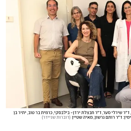
צוות הפיתוח של פנדה. עומדים מימין: ד״ר שי יצחקי, ד״ר שירלי סער, ד״ר חבצלת ירדן- בילבסקי, כרמית בר טוב, יתיר בן 
מין: ד״ר רותם גרשון, מאיה שטיין
(
דוברות שניידר
)