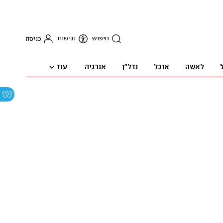
חיפוש
נגישות
כניסה
עוד
לאשה
אוכל
נדל"ן
אנרגיה