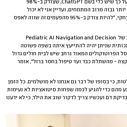
"המקום שממנו פנדה נולדה הוא תסכול על כך שיש כלי בשם ChatGPT, שצודק ב-98% 
מהמקרים, עובר את המבחנים, מקבל ציון יותר גבוה מרוב המתמחים, ועדיין אני לא יכול 
להשתמש בו כשאני מטפל בילד", אומר יצחקי, "להיות צודק ב-95% מהפעמים זה שווה לאפס 
כך נולד הרעיון של PANDA, ראשי תיבות של Pediatric AI Navigation and Decision 
Assistance - מערכת מבוססת בינה מלאכותית שניתן יהיה להתייעץ איתה בשפה פשוטה 
ולקבל מידע. "היא עוזרת לנו לנווט בתוך סל הפרוטוקולים המאוד נרחב שיש לבית חולים גדול 
כמו בשניידר שמטפל בהרבה מאוד מצבי קצה - מהשתלת כבד ועד טיפול בחסר ברזל", אומר 
"בנוסף, המערכת משמשת לתמיכה בהחלטות, כי בסופו של דבר גם אנחנו לא מושלמים. כל הזמן 
יש פספוסים קטנים שאנחנו רוצים להימנע מהם כדי להגיע לכמה שפחות סיטואציות לא נעימות 
ומיותרות, כמו למשל לגלות שלא לקחנו בדיקת דם ועכשיו צריך לדקור שוב את הילד, כי לא ידענו 