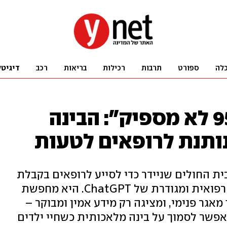
לה
ספורט
תרבות
רכילות
בריאות
רכב
דיגיטל
"להיות צודק ב־95% לא מספיק": הבינה
ותנת לרופאים לטעות
PANDA) פותחה בבית החולים שניידר כדי לסייע לרופאים בקבלת
החלטות בזמן אמת – בעזרת גרסה רפואית ומגודרת של ChatGPT. היא מחפשת
אגר פנימי, ומציגה רק מידע אמין ומבוקר –
 אפשר לסמוך על בינה מלאכותית כשחיי ילדים