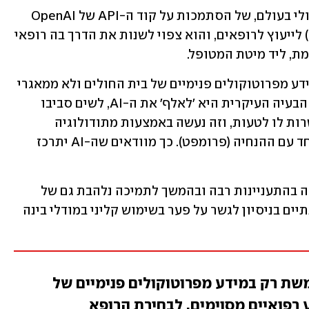
מדובר בפיילוט ראשון מסוגו בישראל, ואולי בעולם, של הסתמכות על קוד ה-API של OpenAI 
לשימוש בבינה מלאכותית יוצרת (GenAI) לייעוץ לרופאים, והוא צפוי לשנות את הדרך בה רופאי 
ת, ליד מיטת המטופל. 
כדי למנוע בעיות, פנדה משתמשת רק במידע מפרוטוקולים פנימיים של בית החולים ולא ממאגרי 
מידע רפואיים מסוימים, לבחירת הרופא. הבעיה העיקרית היא 'לאלף' את ה-AI, לשים סביבו 
גדרות ביטחון שמרסנות אותו ולא מאפשרות לו לטעות, וזה נעשה באמצעות מתודולוגיה 
המכונה RAG , בה המידע מועבר ל-AI ביחד עם ההנחיה (פרומפט). כך מוודאים שה-AI יתרכז 
הרעיון נולד בהאקטון של מיקרוסופט, זכה בהתעניינות רבה ובהמשך לתמיכה נלהבת גם של 
כללית חדשנות. "המערכת נולדה לפני שנתיים בניסיון לגשר על פער בשימוש קליני במודלי בינה 
שת רק במידע מפרוטוקולים פנימיים של
 רפואיים מסוימים, לבחירת הרופא