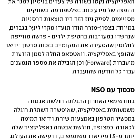
האפליקציה נקטו בשורה של צעדים בניסיון למגר את 
ההפצה של מידע כוזב בפלטפורמה. בשווקים 
מסויימים, לפייק ניוז הזה היו תוצאות הרסניות 
במיוחד: בצפון-מזרח הודו תועדו מקרי לינץ' בגברים, 
שנחשדו במעורבות בחטיפת ילדים - פרשה מזוייפת 
לחלוטין שהסעירה את המקומיים בזכות סרטון וידיאו 
שהופץ באפליקציה. וואטסאפ החלה לסמן הודעות 
מועברות (Forward) וכן הגבילה את מספר הנמענים 
עבור כל הודעה שהועברה. 
סכסוך עם NSO
בחודש מאי האחרון התגלתה חולשת אבטחה 
משמעותית באפליקציה, שאיפשרה השתלת רוגלה 
במכשיר הטלפון באמצעות שיחת וידיאו תמימה 
לכאורה. כמצופה, חולשת אבטחה באפליקציה שלה 
יותר מ-1.5 מיליארד משתמשים, הרעישה את העולם. 