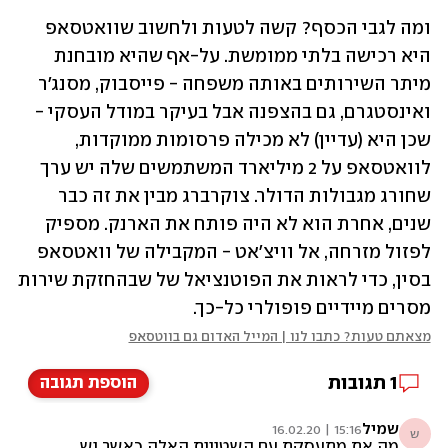
ומה לגבי הכסף? קשה לטעות ולחשוב שוואטסאפ 
היא רכישה בלתי ממומשת. על-אף שהיא מובחנת 
מיתר השירותים באותה משפחה - פייסבוק, מסנג'ר 
ואינסטגרם, גם בהצפנה אבל בעיקר במודל העסקי - 
שכן היא (עדיין) לא מכילה פרסומות ממוקדות, 
לוואטסאפ על 2 מיליארד המשתמשים שלה יש ערך 
שחורג מגבולות הדולר. צוקרברג מבין את זה כבר 
שנים, אחרת הוא לא היה פותח את הארנק. מספיק 
לפזול מזרחה, אל וויצ'אט - המקבילה של וואטסאפ 
בסין, כדי לראות את הפוטנציאל של שבהחזקת שירות 
מסרים מיידיים פופולרי כל-כך. 
מצאתם טעות? כתבו לנו | המייל האדום גם בווטסאפ
1
תגובות
הוספת תגובה
שמיל
15:16 | 16.02.20
ש
מה את מתעסקת עם השטויות האלה כאשר יש