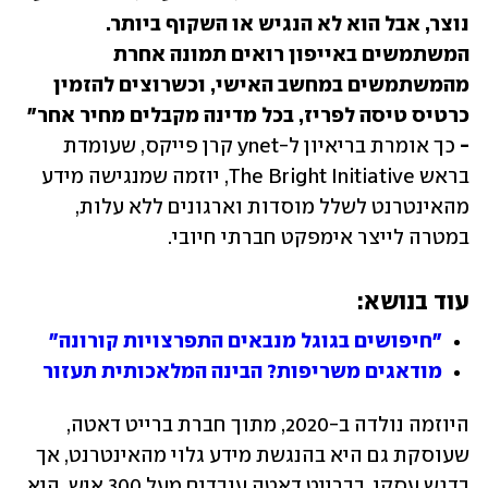
נוצר, אבל הוא לא הנגיש או השקוף ביותר. 
המשתמשים באייפון רואים תמונה אחרת 
מהמשתמשים במחשב האישי, וכשרוצים להזמין 
כרטיס טיסה לפריז, בכל מדינה מקבלים מחיר אחר" 
- 
כך אומרת בריאיון ל-ynet קרן פייקס, שעומדת 
בראש The Bright Initiative, יוזמה שמנגישה מידע 
מהאינטרנט לשלל מוסדות וארגונים ללא עלות, 
במטרה לייצר אימפקט חברתי חיובי.
עוד בנושא:
"חיפושים בגוגל מנבאים התפרצויות קורונה"
מודאגים משריפות? הבינה המלאכותית תעזור
היוזמה נולדה ב-2020, מתוך חברת ברייט דאטה, 
שעוסקת גם היא בהנגשת מידע גלוי מהאינטרנט, אך 
בדגש עסקי. בברייט דאטה עובדים מעל 300 איש, היא 