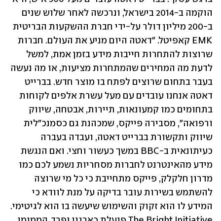
הוקמה ב-2014 בישראל, ונרכשה לאחר שלוש שנים 
ב-200 מיליון דולר על-ידי חברת ההשקעות הבריטית 
EMK קאפיטל. "דאטה היום מניע את העולם. חברות 
שרוצות להתחרות חייבות מידע בזמן אמת, למשל 
לדעת מה המחירים שהמתחרות מציעות, או מה נעשה 
בעבר בתחום שרוצים לפתח בו מוצר חדש. בברייט 
דאטה אנחנו עובדים עם מעל עשרת אלפים לקוחות 
בתחומים כמו קמעונאות, תיירות, אבטחה, שיווק 
ורפואה", מסבירה פייקס, שמכהנת גם כסמנכ"לית 
שיווק ותקשורת בברייט דאטה, ועבדה בעברה 
כעיתונאית ב-BBC במשך כעשור וחצי. ואם הנגשת 
מידע מהאינטרנט לחברות מסחריות נשמע לכם כמו 
מדרון חלקלק, פייקס מתחייבת כי כל מי שרוצה 
להשתמש בשירות עובר בדיקה על מנת לוודא כי 
המידע לו הוא זקוק והשימוש שיעשה בו הוא לגיטימי. 
The Bright Initiative פועלת כארגון נפרד, הממומן 