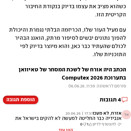
כשהוא מציב את עצמו בדיוק בנקודת החיבור 
הקריטית הזו. 
עם מעיל העור שלו, הכריזמה הבלתי נגמרת והיכולת 
להפוך נתונים יבשים לסיפור מרתק, הואנג הבהיר 
לכולם שהעתיד כבר כאן, והוא מיוצר בדיוק לפי 
התוכניות שלו.
הכתב היה אורח של לשכת המסחר של טאיוואן 
בתערוכת Computex 2026
פורסם לראשונה: 11:59, 06.06.26
4
תגובות
הוספת תגובה
אזרח, לא מעכו
17:51 | 20.06.26
אל
אנבידיה כבר החליטה למעשה לא להקים בישראל את
מרכז הפיתוח עליו דובר. מנהלי החברה סבורים
להצטרף לדיון
1
0
שהסיכון הבטחוני בישראל גדול מדי, וחבל על
הצג עוד