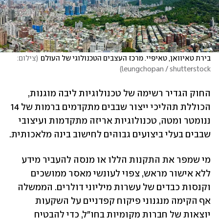
בירת טאיוואן, טאיפיי. מרכז העצבים הטכנולוגי של העולם
(
צילום: 
)
leungchopan / shutterstock
החוק הגדיר רשימה של טכנולוגיות ליבה מוגנות, 
הכוללת תהליכי ייצור שבבים מתקדמים ברמות של 14 
ננומטר ומטה, טכנולוגיות אריזה מתקדמות ועיצובי 
שבבים בעלי ביצועים גבוהים לחישוב בינה מלאכותית. 
מי שמפר את התקנות הללו או מנסה להעביר מידע 
ללא אישור מראש, צפוי לעונשי מאסר ממושכים 
וקנסות כבדים של עשרות מיליוני דולרים. הממשלה 
אף הקימה מנגנוני פיקוח קפדניים על השקעות 
יוצאות של חברות מקומיות בחו"ל, כדי להבטיח 