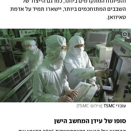
והפיתוח המתקדמים ביותר, כמו גם הייצור של 
השבבים המתוחכמים ביותר, יישארו תמיד על אדמת 
טאיוואן.
עובדי TSMC
(
צילום: TSMC
)
סופו של עידן המחשב הישן