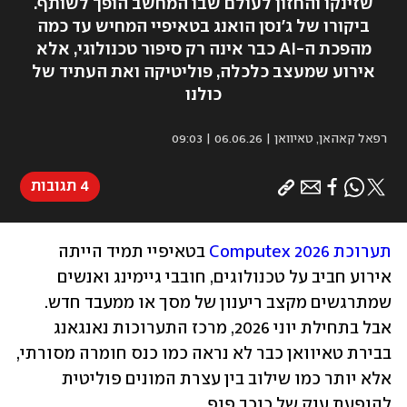
שזינקו והחזון לעולם שבו המחשב הופך לשותף.
ביקורו של ג'נסן הואנג בטאיפיי המחיש עד כמה
מהפכת ה-AI כבר אינה רק סיפור טכנולוגי, אלא
אירוע שמעצב כלכלה, פוליטיקה ואת העתיד של
כולנו
רפאל קאהאן, טאיוואן
|
06.06.26 | 09:03
4 תגובות
תערוכת Computex 2026
בטאיפיי תמיד הייתה 
אירוע חביב על טכנולוגים, חובבי גיימינג ואנשים 
שמתרגשים מקצב ריענון של מסך או ממעבד חדש. 
אבל בתחילת יוני 2026, מרכז התערוכות נאנגאנג 
בבירת טאיוואן כבר לא נראה כמו כנס חומרה מסורתי, 
אלא יותר כמו שילוב בין עצרת המונים פוליטית 
להופעת ענק של כוכב פופ. 