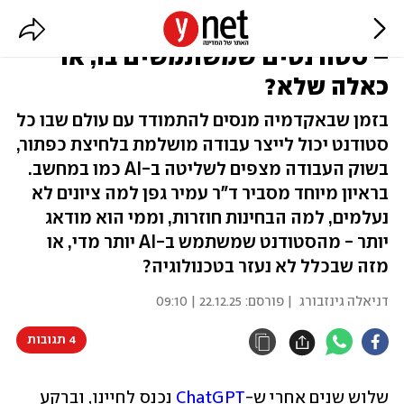
מי יצליח יותר בלימודים בעידן ה-AI
– סטודנטים שמשתמשים בו, או
כאלה שלא?
בזמן שבאקדמיה מנסים להתמודד עם עולם שבו כל
סטודנט יכול לייצר עבודה מושלמת בלחיצת כפתור,
בשוק העבודה מצפים לשליטה ב-AI כמו במחשב.
בראיון מיוחד מסביר ד"ר עמיר גפן למה ציונים לא
נעלמים, למה הבחינות חוזרות, וממי הוא מודאג
יותר - מהסטודנט שמשתמש ב-AI יותר מדי, או
מזה שבכלל לא נעזר בטכנולוגיה?
דניאלה גינזבורג
| פורסם:
22.12.25 | 09:10
4 תגובות
שלוש שנים אחרי ש-
ChatGPT 
נכנס לחיינו, וברקע 