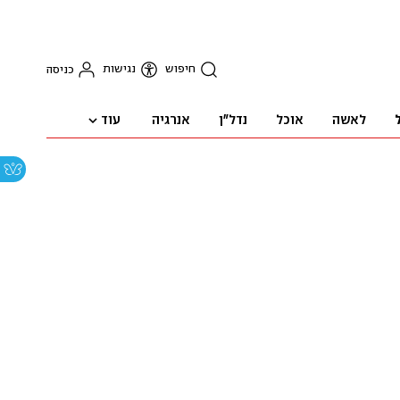
חיפוש
נגישות
כניסה
עוד
לאשה
אוכל
נדל"ן
אנרגיה