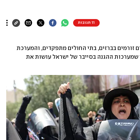
11 תגובות
רשתות החשמל והאינטרנט לא נפלו, המים זורמים בברזים, בתי החולים מתפקדים, והמערכת 
הפיננסית תוססת כמעט כרגיל, זאת בזמן שמערכות ההגנה בסייבר של ישראל עושות את 