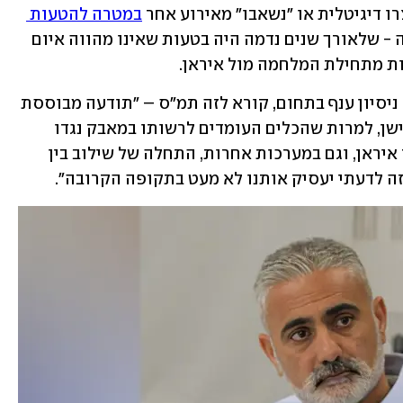
ו דיגיטלית או "נשאבו" מאירוע אחר 
במטרה להטעות 
. הז'אנר הזה – הקרב על התודעה - שלאורך שנים נדמה היה בטעות שאינו מהווה איום 
ת מתחילת המלחמה מול איראן.
כראדי, חודש וחצי בלבד בתפקיד אבל עם ניסיון ענף בתחום, קורא לזה תמ"ס – "תודעה מבוססת 
סייבר". הוא רחוק מלזלזל בז'אנר החדש-ישן, למרות שהכלים העומדים לרשותו במאבק נגדו 
מורכבים יותר. "אנחנו רואים במערכה נגד איראן, וגם במערכות אחרות, התחלה של שילוב בין 
הזה לדעתי יעסיק אותנו לא מעט בתקופה הקרובה". 