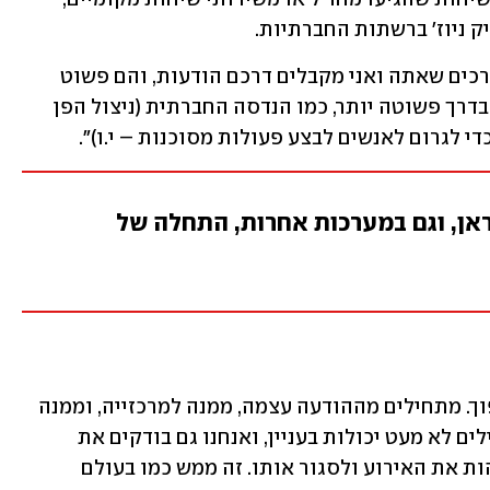
ק ניוז' ברשתות החברתיות. 
"התוקפים מחפשים את כל הערוצים והדרכים שאתה ואני מקבלים דרכם הודעות, והם פשוט 
מנסים לרכב עליהם, אם דרך תקיפה ואם בדרך פשוטה יותר, כמו הנדסה החברתית (ניצול הפן 
י לגרום לאנשים לבצע פעולות מסוכנות – י.ו)".
ראן, וגם במערכות אחרות, התחלה של
"כל מה שעושים התוקפים - רק בסדר הפוך. מתחילים מההודעה עצמה, ממנה למרכזייה, וממנה 
ל-IP (הכתובת האינטרנטית). אנחנו מפעילים לא מעט יכולות בעניין, ואנחנו גם בודקים את 
עצמנו - תוך כמה זמן אנחנו מצליחים לזהות את האירוע ולסגור אותו. זה ממש כמו בעולם 