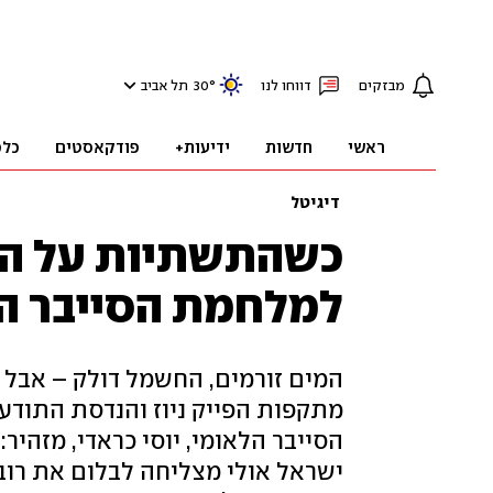
מבזקים
דווחו לנו
°
30
תל אביב
ראשי
חדשות
ידיעות+
פודקאסטים
כלכ
דיגיטל
כשהתשתיות על הכו
למלחמת הסייבר ה
המים זורמים, החשמל דולק – אבל
מתקפות הפייק ניוז והנדסת התודעה
הסייבר הלאומי, יוסי כראדי, מזהיר
ישראל אולי מצליחה לבלום את רוב 