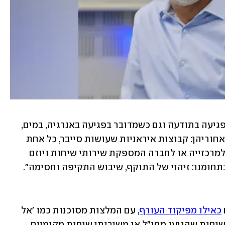
"בסוף", ממשיך כראדי, "גם כשמדובר על פגיעה בתודעה וגם כשמדובר בפגיעה באנרגיה, במים, 
או בכלכלה - מדובר באויב אחד שעומד מאחוריהן: קבוצות איראניות שעושות סייבר, כל אחת 
בתחום אחר. מבחינתי, גם כשתוקף פורץ למרכזייה או לחברה המספקת שירותי שיחות ויוזם 
תחומנו: זיהוי של התוקף, שיבוש התקיפה וחסימה".
כאילו מפיקוד העורף
, עם המלצות מסוכנות כמו 'אל 
תרדו למקלטים'. שנית, הודעות קוליות בשיחות שהגיעו מחו"ל או משירותי שיחות מקומיים, 