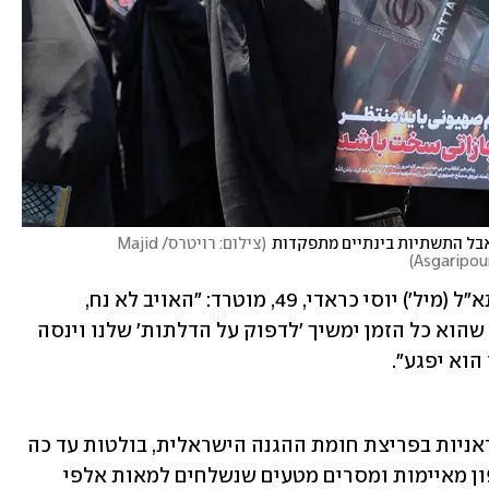
 אבל התשתיות בינתיים מתפקדות
(
צילום: רויטרס/Majid 
)
Asgaripou
אבל ראש מערך הסייבר הלאומי החדש, תא"ל (מיל') יוסי כראדי, 49, מוטרד: "האויב לא נח, 
ואי-הצלחה זה דבר מתסכל. לכן אני מניח שהוא כל הזמן ימשיך 'לדפוק על הדלתות' שלנו וינסה 
וא יפגע".
מול הכישלונות של קבוצות הסייבר האיראניות בפריצת חומת ההגנה הישראלית, בולטות עד כה 
 – שיחות טלפון מאיימות ומסרים מטעים שנשלחים למאות אלפי 