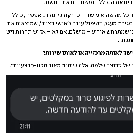
רים את הסוללה ומשמידים את המשגר.
"יש לנו במערך הסייבר קבוצת אנשים שזה כל מה שהיא עושה – סורקת כל מקום אפשרי, כולל 
את הרשת האפלה ושרתי האירוח. כשיש סגירת מעגל, הטיפול עובר ל'אנשי הצייד', שמוצאים את 
התוקף. אם הצלחנו לסגור את העניין לפני שמתרחש אירוע – מושלם, אם לא – אז יש תחרות ויש 
תכת".
שה לאותה מרכזייה או לאותו שירות?