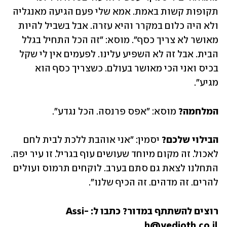
תקופות קשות באמת. אמא שלי פעם הגיעה מאנגליה 
ולא היה כלום במקרר והיא עזרה. אבל בשביל להיות 
מאושר לא צריך כסף״. מוסא: ״זה הכל התחיל בגלל 
הבית. אבל זה לא השפיע עלינו. לפעמים אין לי שקל 
בכיס ואני הכי מאושר בעולם. כשצריך כסף הוא 
מגיע״. 
המלחמה?
 מוסא: ״אפס פרנסה. הכל נגדע״.
הבילוי שלכם?
 יסמין: ״אני אוהבת ללכת לבית לחם 
לאכול. זה מקום מיוחד שעושים עוף בגריל. זו עיר יפה. 
התחלנו לצאת גם סתם בערב. לוקחים תרמוס ועולים 
להרים. זה מדהים. זה הכיף שלנו״.
רוצים להשתתף במדור? כתבו ל: Assi-
h@yedioth.co.il