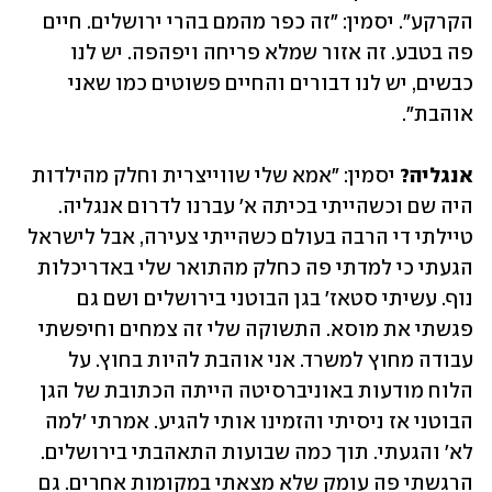
הקרקע״. יסמין: ״זה כפר מהמם בהרי ירושלים. חיים 
פה בטבע. זה אזור שמלא פריחה ויפהפה. יש לנו 
כבשים, יש לנו דבורים והחיים פשוטים כמו שאני 
אוהבת״.  
אנגליה? 
יסמין: ״אמא שלי שווייצרית וחלק מהילדות 
היה שם וכשהייתי בכיתה א' עברנו לדרום אנגליה. 
טיילתי די הרבה בעולם כשהייתי צעירה, אבל לישראל 
הגעתי כי למדתי פה כחלק מהתואר שלי באדריכלות 
נוף. עשיתי סטאז' בגן הבוטני בירושלים ושם גם 
פגשתי את מוסא. התשוקה שלי זה צמחים וחיפשתי 
עבודה מחוץ למשרד. אני אוהבת להיות בחוץ. על 
הלוח מודעות באוניברסיטה הייתה הכתובת של הגן 
הבוטני אז ניסיתי והזמינו אותי להגיע. אמרתי 'למה 
לא' והגעתי. תוך כמה שבועות התאהבתי בירושלים. 
הרגשתי פה עומק שלא מצאתי במקומות אחרים. גם 