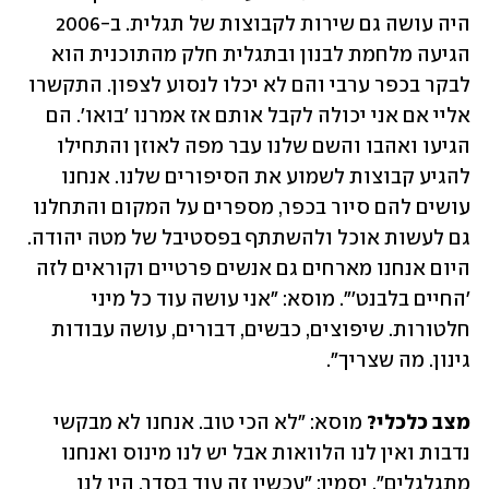
היה עושה גם שירות לקבוצות של תגלית. ב-2006 
הגיעה מלחמת לבנון ובתגלית חלק מהתוכנית הוא 
לבקר בכפר ערבי והם לא יכלו לנסוע לצפון. התקשרו 
אליי אם אני יכולה לקבל אותם אז אמרנו 'בואו'. הם 
הגיעו ואהבו והשם שלנו עבר מפה לאוזן והתחילו 
להגיע קבוצות לשמוע את הסיפורים שלנו. אנחנו 
עושים להם סיור בכפר, מספרים על המקום והתחלנו 
גם לעשות אוכל ולהשתתף בפסטיבל של מטה יהודה. 
היום אנחנו מארחים גם אנשים פרטיים וקוראים לזה 
'החיים בלבנט'". מוסא: ״אני עושה עוד כל מיני 
חלטורות. שיפוצים, כבשים, דבורים, עושה עבודות 
גינון. מה שצריך״. 
מצב כלכלי?
 מוסא: ״לא הכי טוב. אנחנו לא מבקשי 
נדבות ואין לנו הלוואות אבל יש לנו מינוס ואנחנו 
מתגלגלים״. יסמין: ״עכשיו זה עוד בסדר. היו לנו 