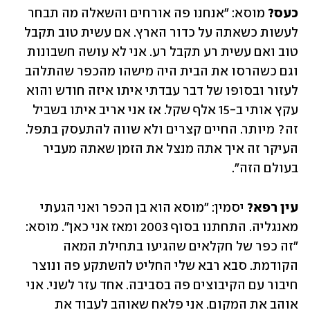
כעס?
 מוסא: ״אנחנו פה אורחים והשאלה מה תבחר 
לעשות כשאתה על כדור הארץ. אם עשית טוב תקבל 
טוב ואם עשית רע תקבל רע. אני לא עושה חשבונות 
וגם כשהרסו את הבית היה מישהו מהכפר שהתלהב 
לעזור ובסופו של דבר עבדתי איתו איזה חודש והוא 
עקץ אותי ב-15 אלף שקל. אז אני אריב איתו בשביל 
זה? מיותר. החיים קצרים ולא שווה להתעסק בתפל. 
העיקר זה איך אתה מנצל את הזמן שאתה מעביר 
בעולם הזה״. 
עין רפא? 
יסמין: "מוסא הוא בן הכפר ואני הגעתי 
מאנגליה. התחתנו בסוף 2003 ומאז אני כאן". מוסא: 
״זה כפר של חקלאים שהגיעו בתחילת המאה 
הקודמת. סבא רבא שלי החליט להשתקע פה ונוצר 
חיבור עם הקיבוצים פה בסביבה. אחד עזר לשני. אני 
אוהב את המקום. אני פלאח שאוהב לעבוד את 