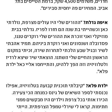
חדרים, משלמים 4,500 שקל, ברמת הטייסים בתל 
אביב. המחירים פה יחסית סבירים". 
איפה גדלת?
 "ההורים שלי היו עולים מצרפת, נולדתי 
כאן וכשהייתי בת שנה הם חזרו לפריז. גדלתי בבית 
מוזיקלי ואני זוכרת את ההורים שלי רוקדים טנגו, 
פסדובלה ושנסונים ואני רוקדת ביניהם. תמיד אהבתי 
לשיר ובגיל שבע הלכתי לתחרות שירה, זכיתי במקום 
הראשון והחיים שלי השתנו. הוצאתי שיר שיצא לרדיו 
ולטלוויזיה וזה הפך ללהיט, והתייחסו אליי כאל ילדת 
פלא".
ילדת פלא? 
"קיבלתי תוכנית קבועה בטלוויזיה, אפילו 
נכנסתי לספר השיאים של גינס כמנחה הכי צעירה. 
הכירו אותי בכל צרפת וילדים היו מבקשים ממני 
חתימות. קראו לי שירלי טמפל הצרפתית. הייתי 