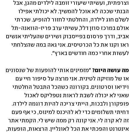
וצרפתית, ועשיתי שיעורי זומבה לילדים מהגן, אבל 
הבנתי שככה לא אוכל להמשיך. לא יכולתי אפילו 
לשלם חוג לילדה, והחלטתי לחזור להופיע. שכרתי 
אולם במרכז סוזן דלל, עשיתי ערב פריז-הוואנה-תל 
אביב, ודרך פרסום בפייסבוק ושירים שהעליתי אנשים 
ראו וקנו את כל הכרטיסים. אני גאה במה שהצלחתי 
לעשות אחרי כמה חודשים בארץ".
מה עושה היום?
 "מזמינים אותי להופעות של שנסונים 
או של מוזיקה לטינית. אני מרצה על סיפור חיי עם 
וידיאו וסרטונים. בקורונה כשהכל התבטל החלטתי 
שאני לא יכולה לשבת לראות נטפליקס לאכול 
פופקורן ולבכות, הייתי צריכה להיות דוגמה לילדה. 
דחיתי תשלומים כדי לא להיכנס למינוס, כי אף פעם 
זה לא קרה לי. אני קונה רק ממה שיש לי. הקמתי אתר 
אינטרנט והפכתי את הכל לאונליין. הרצאות, הופעות, 