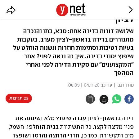
לפני ואחרי: כך שופצה דירה בראשון
לציון
שלושה דורות בדירה אחת: סבא, בתו והנכדה
מתגוררים בדירה בראשון-לציון מערב. בעקבות
בעיות רטיבות וסתימות חוזרות ונשנות הוחלט על
שיפוץ יסודי בדירה. איך זה נראה לפני? אתר
"המקצוענים" עם סקירת הדירה לפני ואחרי
המהפך
מורן רגב
| עודכן:
04.11.20 | 08:09
25 תגובות
דירה בראשון-לציון עברה שיפוץ מלא ושינתה את 
פניו מקצה לקצר. כל התשתיות בבית הוחלפו: חשמל, 
מים ותקשורת. כמו כן, חדרי הרחצה נהרסו ושופצו 