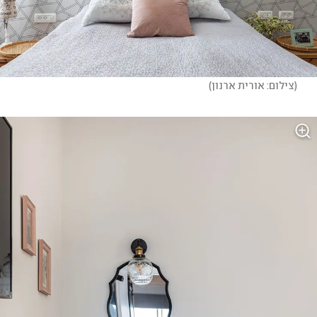
(
צילום: אורית ארנון
)