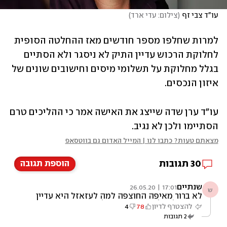
עו"ד צבי זף
(
צילום: עדי ארד
)
למרות שחלפו מספר חודשים מאז ההחלטה הסופית 
לחלוקת הרכוש עדיין התיק לא ניסגר ולא הסתיים 
בגלל מחלוקת על תשלומי מיסים וחישובים שונים של 
איזון הנכסים.
עו"ד ערן שדה שייצג את האישה אמר כי ההליכים טרם 
הסתיימו ולכן לא נגיב.
מצאתם טעות? כתבו לנו | המייל האדום גם בווטסאפ
30
תגובות
הוספת תגובה
שנתיים
17:01 | 26.05.20
ש
לא ברור מאיפה החוצפה למה לעזאזל היא עדיין
אמורה לקבל משהו שנתיים לאחר הגירושים? הזוי
להצטרף לדיון
78
4
שזו החלטה יוצאת דופן
2
תגובות