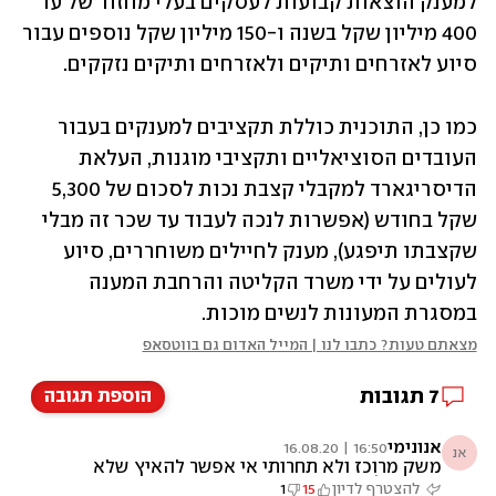
למענק הוצאות קבועות לעסקים בעלי מחזור של עד 
400 מיליון שקל בשנה ו-150 מיליון שקל נוספים עבור 
סיוע לאזרחים ותיקים ולאזרחים ותיקים נזקקים. 
כמו כן, התוכנית כוללת תקציבים למענקים בעבור 
העובדים הסוציאליים ותקציבי מוגנות, העלאת 
הדיסריגארד למקבלי קצבת נכות לסכום של 5,300 
שקל בחודש (אפשרות לנכה לעבוד עד שכר זה מבלי 
שקצבתו תיפגע), מענק לחיילים משוחררים, סיוע 
לעולים על ידי משרד הקליטה והרחבת המענה 
במסגרת המעונות לנשים מוכות.
מצאתם טעות? כתבו לנו | המייל האדום גם בווטסאפ
7
תגובות
הוספת תגובה
אנונימי
16:50 | 16.08.20
אנ
משק מרוכז ולא תחרותי אי אפשר להאיץ שלא
יעבדו עליכם.
להצטרף לדיון
15
1