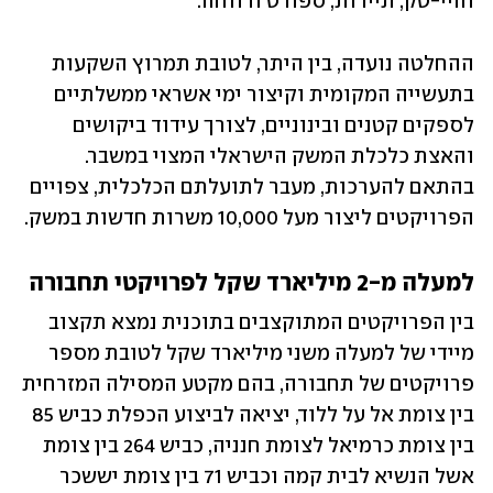
והיי-טק, תיירות, ספורט ורווחה.
ההחלטה נועדה, בין היתר, לטובת תמרוץ השקעות 
בתעשייה המקומית וקיצור ימי אשראי ממשלתיים 
לספקים קטנים ובינוניים, לצורך עידוד ביקושים 
והאצת כלכלת המשק הישראלי המצוי במשבר. 
בהתאם להערכות, מעבר לתועלתם הכלכלית, צפויים 
הפרויקטים ליצור מעל 10,000 משרות חדשות במשק.
למעלה מ-2 מיליארד שקל לפרויקטי תחבורה
בין הפרויקטים המתוקצבים בתוכנית נמצא תקצוב 
מיידי של למעלה משני מיליארד שקל לטובת מספר 
פרויקטים של תחבורה, בהם מקטע המסילה המזרחית 
בין צומת אל על ללוד, יציאה לביצוע הכפלת כביש 85 
בין צומת כרמיאל לצומת חנניה, כביש 264 בין צומת 
אשל הנשיא לבית קמה וכביש 71 בין צומת יששכר 