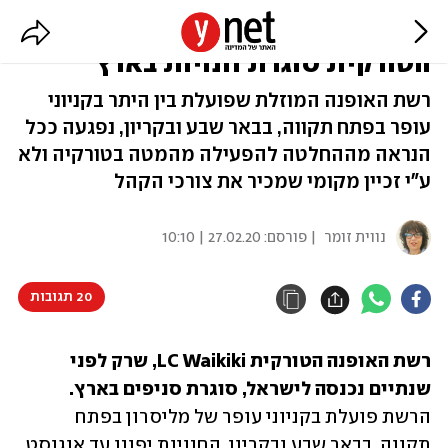
אחרי שנתיים בלבד: וואיקיקי
הטורקית סוגרת חנויות בארץ
רשת האופנה המוזלת שפועלת בין היתר בקניוני
עופר בפתח תקווה, בבאר שבע ובקריון, נפגעה ככל
הנראה מההחלטה להפעילה מהמטה בטורקיה ולא
ע"י זכיין מקומי שמכיר את צורכי הקהל
נווית זומר
| פורסם:
27.02.20 | 10:10
20 תגובות
רשת האופנה הטורקית LC Waikiki, שרק לפני 
שנתיים נכנסה לישראל, סוגרת סניפים בארץ.
הרשת פועלת בקניוני עופר של מליסרון בפתח 
תקווה, בבאר שבע ובקריון. החנויות יפונו עד אוגוסט. 