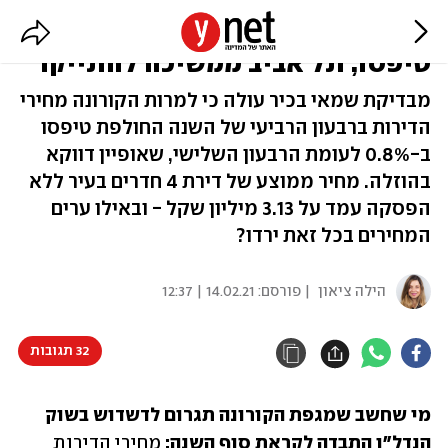
בדיקה: מחירי הדירות ב-2020
טיפסו; תל אביב ממשיכה להתייקר
מבדיקת שמאי בכיר עולה כי למרות הקורונה מחירי
הדירות ברבעון הרביעי של השנה החולפת טיפסו
ב-0.8% לעומת הרבעון השלישי, שאופיין דווקא
בהוזלה. מחיר ממוצע של דירת 4 חדרים בעיר ללא
הפסקה עמד על 3.13 מיליון שקל - ובאילו ערים
המחירים בכל זאת ירדו?
הילה ציאון
| פורסם:
14.02.21 | 12:37
32 תגובות
מי שחשב שמגפת הקורונה תגרום לדשדוש בשוק 
הנדל"ן התבדה לקראת סוף השנה:
 מחירי הדירות 