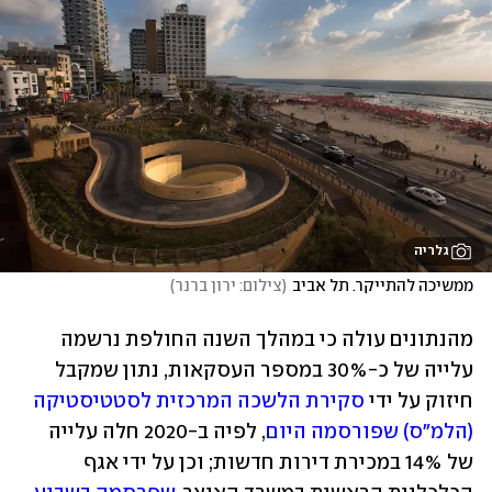
גלריה
ממשיכה להתייקר. תל אביב
(
צילום: ירון ברנר
)
מהנתונים עולה כי במהלך השנה החולפת נרשמה 
עלייה של כ-30% במספר העסקאות, נתון שמקבל 
חיזוק על ידי 
סקירת הלשכה המרכזית לסטטיסטיקה 
(הלמ"ס) שפורסמה היום
, לפיה ב-2020 חלה עלייה 
של 14% במכירת דירות חדשות; וכן על ידי אגף 