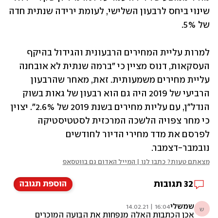
שינוי ביחס לרבעון השלישי, לעומת ירידה שנתית חדה 
של 5%.
למרות עליית המחירים הרבעונית והגידול בהיקף 
העסקאות, דנוס מציין כי "ברמה שנתית לא אובחנה 
עליית מחירים משמעותית. זאת, מאחר שהרבעון 
הרביעי של 2019 היה גם הוא רבעון של גאות בשוק 
הנדל"ן, עם עליות מחירים בשנת 2019 של 2.6%". יצוין 
כי מחר צפויה הלשכה המרכזית לסטטיסטיקה 
לפרסם את מדד מחירי הדיור לחודשים 
נובמבר-דצמבר.
מצאתם טעות? כתבו לנו | המייל האדום גם בווטסאפ
32
תגובות
הוספת תגובה
שמשלי
16:04 | 14.02.21
ש
אכן הכתבות האלה מנפחות את הבועה המוכרים