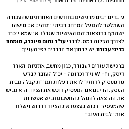
נחום פינברג עו''ד שותף בנ. פינברג ושות' 
(
צילום: אופיר אייב
)
עובדים רבים מרגישים בחודשים האחרונים שהעבודה 
השתלטה להם על המרחב הביתי ותוהים אם מישהו 
ישתתף בהוצאותיהם האישיות שגדלו, או שמא יוכרו 
לצורך הקלות במס. לדברי 
עו"ד נחום פינברג, מומחה 
בדיני עבודה
, יש לבחון את הדברים לפי העניין:
ברכישת עזרים לעבודה, כגון מחשב, אוזניות, הארד 
דיסק,  Wi-Fi נייד וכדומה - יכול העובד לבקש 
מהמעסיק להחזיר לו את העלות תמורת קבלה מבית 
העסק. הרי גם אם המעסיק רוכש את הציוד, הוא מגיש 
את ההוצאה להנהלת החשבונות. יש אפשרות 
שהמעסיק ירכוש בעצמו את הציוד הדרוש וישלח 
אותו לבית העובד.