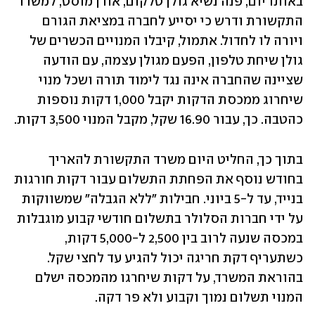
באותו יום, פנה נשיא גולן טלקום, אורן מוסט, למשרד 
התקשורת ודרש כי יסייע לחברה במציאת הגורם 
ויורה לו לחדול. אתמול, קיבלו המנויים הכשרים של 
גולן שיחת טלפון, הפעם מגולן עצמה, עם הודעה 
שציינה שהחברה אינה נגד לימוד תורה ושכל מנוי 
שיחרוג ממכסת הדקות יקבל 1,000 דקות נוספות 
כהטבה. כך, עבור 16.90 שקל, מקבל המנוי 3,500 דקות.
בתוך כך, החליט היום משרד התקשורת להאריך 
בחודש נוסף את הפחתת התשלום עבור דקות חורגות 
בנייד, עד ל-5 ביוני. חבילות "ללא הגבלה" שמשווקות 
על ידי חברות הסלולר בתשלום חודשי קבוע מוגבלות 
במכסה שנעה לרוב בין 2,500 ל-5,000 דקות, 
כשתעריף דקת חריגה יכול להגיע עד לחצי שקל. 
בהוראת המשרד, על דקות שיחרגו מהמכסה ישלם 
המנוי תשלום נמוך וקבוע ולא פר דקה.