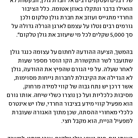
של רבנים ועסקנים רבים אל חברת גולן, הבקשות לא 
הואילו בדבר ונתקלו באוזן אטומה. כלל הציבור 
החרדי מתגייס ועוזב את חברת גולן טלקום ולכן 
גורמים רבים נטלו על עצמם לארגן הגרלה גדולה על 
סך 5,000 שקלים לכל מי שיעזוב את גולן טלקום". 
בהמשך, הציעה ההודעה לחתום על עצומה כנגד גולן 
שתועבר לשר התקשורת. הקו הוסר מספר שעות 
לאחר שעלה. על פי הגורם שהפיץ את ההודעה, גולן 
לא הגדילה את הקיבולת לחברות נייחות מסוימות, 
אשר דרכן יש נתח גבוה של קווי למידה מרחוק, 
מסיבות כלכליות ועל כן נוצרו כשלי שיחה. אותו גורם 
הוא מפעיל קווי מידע בציבור החרדי, שלו יש אינטרס 
כלכלי מאחורי ההסתה, שכן מתוך האגורה שעוברת 
למפעיל הנייח, הוא מקבל חצי.