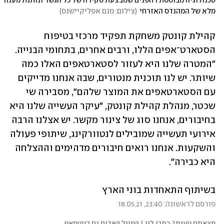
טכנולוגיה מבוססת רחפנים שמבצעת סקירה של כל הגשר ונותנת מענה 
מלא של המהנדס האזרחי
(
צילום: מנם אפליקיישנס
)
קהילת קונטק משחקת תפקיד מרכזי בטיפוח 
הסטארט־אפים הללו, ורבים אחרים, בתחומי הבנייה. 
"המטרה שלנו היא לעזור לסטארטאפים האלו כמה 
שיותר. יש לנו תוכנית מנטורים, שבה אנחנו מדייקים 
עם הסטארטאפים את המוצר שלהם", מסבירה שי 
שכטר, מנהלת קהילת קונטק, "עיקר העשייה שלנו היא 
בחיבורים, אנחנו סוג של צינור מקשר. יש אצלנו הרבה 
אירועי תעשייה שמובילים לנטוורקינג, שיתופי פעולה 
והשקעות. אנחנו רואים חיבורים מדהימים וההצלחה 
היא כבירה". 
בשיתוף התאחדות בוני הארץ
פורסם לראשונה: 23:40, 18.05.21
מצאתם טעות? כתבו לנו | המייל האדום גם בווטסאפ