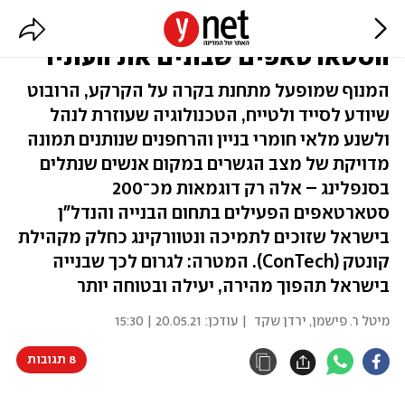
מ-20 ל-200 בתוך 5 שנים -
הסטארטאפים שבונים את העתיד
המנוף שמופעל מתחנת בקרה על הקרקע, הרובוט
שיודע לסייד ולטייח, הטכנולוגיה שעוזרת לנהל
ולשנע מלאי חומרי בניין והרחפנים שנותנים תמונה
מדויקת של מצב הגשרים במקום אנשים שנתלים
בסנפלינג – אלה רק דוגמאות מכ־200
סטארטאפים הפעילים בתחום הבנייה והנדל"ן
בישראל שזוכים לתמיכה ונטוורקינג כחלק מקהילת
קונטק (ConTech). המטרה: לגרום לכך שבנייה
בישראל תהפוך מהירה, יעילה ובטוחה יותר
מיטל ר. פישמן
,
ירדן שקד
| עודכן:
20.05.21 | 15:30
8 תגובות