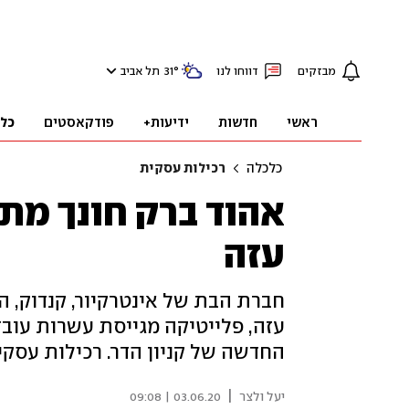
מבזקים
דווחו לנו
°
31
תל אביב
ראשי
חדשות
ידיעות+
פודקאסטים
כל
כלכלה
רכילות עסקית
אהוד ברק חונך מתק
עזה
חברת הבת של אינטרקיור, קנדוק, 
עזה, פלייטיקה מגייסת עשרות עובד
החדשה של קניון הדר. רכילות עסקי
|
יעל ולצר
03.06.20 | 09:08