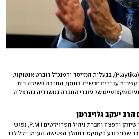
חברת המשחקים הבינלאומית פלייטיקה (Playtika), בבעלות המייסד והמנכ"ל רוברט אנטוקול, 
חוזרת בימים אלו לשיגרה מלאה ומגייסת עשרות עובדים חדשים. בנוסף, החברה השיקה בית 
קפה חדש שעתיד לשמש לפגישות ולאירועים מקצועיים של עובדי החברה במשרדיה בהרצליה 
הרב יעקב גלויברמן
איש העסקים בועז דקל, ממקימי חברת בר שיווק והפצה וחברת ניהול הפרויקטים P.M.I, נפגש 
עם הרב יעקב גלויברמן, הידוע בסימן ההיכר שלו: כובע הקסקט. במהלך הפגישה, העניק דקל לרב 