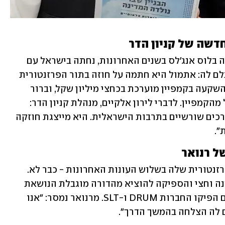
דשה של קניון הדר
השחקנית מורן אטיאס, שהתגוררה ופעלה בלוס אנג'לס בשנים האחרונות, נחתה בישראל עם 
פרוץ משבר הקורונה, ומסתבר שזה השתלם לה: אתמול היא חתמה על חוזה בתור הפרזנטורית 
החדשה של קניון הדר בירושלים. עלות ההשקעה בקמפיין מוערכת בכחצי מיליון שקל, וברור 
שאטיאס תשלשל לכיסה סכום לא מבוטל מהקמפיין. לדברי לירון אלקיים, מנהלת קניון הדר: 
"אטיאס מייצגת הצלחה בינלאומית עם ערכים שורשיים בתרבות הישראלית. היא מייצגת חוזקה 
".
ל רנואר
הוחלט בינואר: חברת האופנה רנואר והפרזנטורית שלה בשלוש העונות האחרונות - כבר לא. 
קירל החלה כפרזנטורית ברנואר לפני כשנה וחצי והספיקה להוציא מהדורה מוגבלת הנושאת 
את שמה ושני קליפים מוסיקליים, שאותם הפיקו החברות DRUM ו-SLT. מרנואר נמסר: "אנו 
ם לה הצלחה בהמשך הדרך".