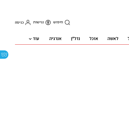
חיפוש
נגישות
כניסה
עוד
לאשה
אוכל
נדל"ן
אנרגיה