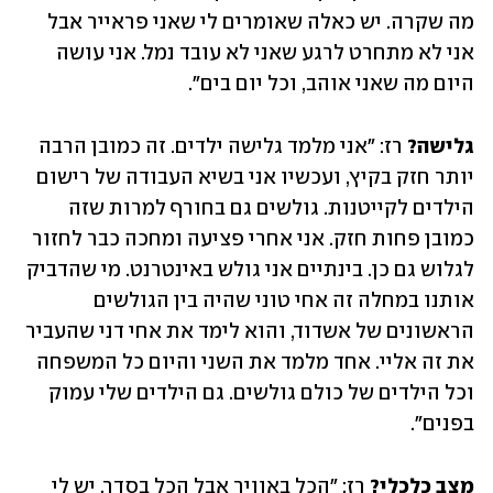
מה שקרה. יש כאלה שאומרים לי שאני פראייר אבל 
אני לא מתחרט לרגע שאני לא עובד נמל. אני עושה 
היום מה שאני אוהב, וכל יום בים״. 
גלישה?
 רז: ״אני מלמד גלישה ילדים. זה כמובן הרבה 
יותר חזק בקיץ, ועכשיו אני בשיא העבודה של רישום 
הילדים לקייטנות. גולשים גם בחורף למרות שזה 
כמובן פחות חזק. אני אחרי פציעה ומחכה כבר לחזור 
לגלוש גם כן. בינתיים אני גולש באינטרנט. מי שהדביק 
אותנו במחלה זה אחי טוני שהיה בין הגולשים 
הראשונים של אשדוד, והוא לימד את אחי דני שהעביר 
את זה אליי. אחד מלמד את השני והיום כל המשפחה 
וכל הילדים של כולם גולשים. גם הילדים שלי עמוק 
בפנים״.
מצב כלכלי?
 רז: ״הכל באוויר אבל הכל בסדר. יש לי 