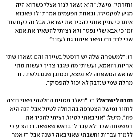
וחזרתי״. מישל: ״הוא נשאר לגור אצלי כשהוא היה 
מגיע למקסיקו. ובאחת הפעמים אמרתי לו שאבוא 
איתו כי עניין אותי להכיר את ישראל. אבל זה לקח עוד 
זמן כי אבא שלי נפטר ולא רציתי להשאיר את אמא 
שלי לבד, ורז נשאר איתנו גם לעזור״. 
רז: ״למשפחה שלה יש הוסטל בעיירה והם נשארו שתי 
אחיות והאמא, ועשיתי מה שגבר צריך לעשות מתי 
שראש המשפחה לא נמצא, וכמובן שגם גלשתי. זו 
מחלה שמי שנדבק לא יכול להפסיק״. 
חזרה לישראל?
 רז: ״בשלב מסוים החלטתי שאני רוצה 
לחזור ומישל הצטרפה בהתחלה לטיול אבל הנה היא 
פה״. מישל: ״אני באתי לטיול. רציתי להכיר את 
המשפחה שלו ולא עבר לי בראש שאשאר. רז הציע לי 
ללמוד עברית וחשבתי שאני באה לשנה אבל רז אמר 