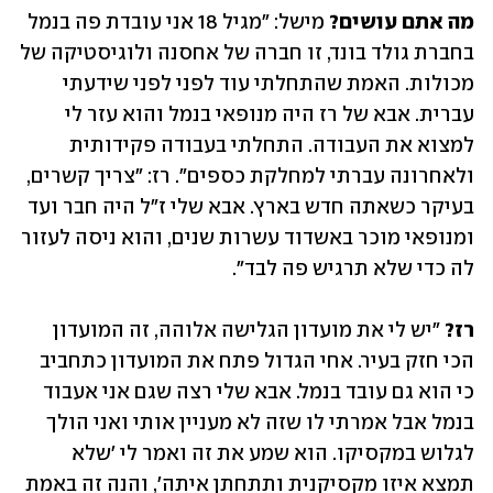
מה אתם עושים? 
מישל: ״מגיל 18 אני עובדת פה בנמל 
בחברת גולד בונד, זו חברה של אחסנה ולוגיסטיקה של 
מכולות. האמת שהתחלתי עוד לפני לפני שידעתי 
עברית. אבא של רז היה מנופאי בנמל והוא עזר לי 
למצוא את העבודה. התחלתי בעבודה פקידותית 
ולאחרונה עברתי למחלקת כספים״. רז: ״צריך קשרים, 
בעיקר כשאתה חדש בארץ. אבא שלי ז״ל היה חבר ועד 
ומנופאי מוכר באשדוד עשרות שנים, והוא ניסה לעזור 
לה כדי שלא תרגיש פה לבד״. 
רז?
 ״יש לי את מועדון הגלישה אלוהה, זה המועדון 
הכי חזק בעיר. אחי הגדול פתח את המועדון כתחביב 
כי הוא גם עובד בנמל. אבא שלי רצה שגם אני אעבוד 
בנמל אבל אמרתי לו שזה לא מעניין אותי ואני הולך 
לגלוש במקסיקו. הוא שמע את זה ואמר לי ׳שלא 
תמצא איזו מקסיקנית ותתחתן איתה׳, והנה זה באמת 