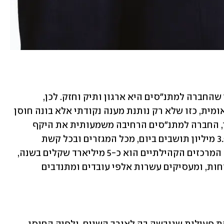
"כשנכנסתי לתפקיד המנכ"ל, היה ברור לי שהחברה למתנ"סים היא ארגון ותיק וחזק. לכן, 
התמקדתי בהפיכתה לתשתית אזרחית לאומית, כזו שלא רק נותנת מענה נקודתי אלא בונה חוסן 
לאורך זמן", הוא מספר. "בתקופת כהונתי, החברה למתנ"סים הרחיבה משמעותית את היקף 
פעילותה. היא משמשת כגוף שמגיע לכ־3.5 מיליון תושבים ביום, מכל המגזרים ובכל קשת 
הגילאים. היקף הפעילות של החברה ושל המרכזים הקהילתיים הוא כ-5 מיליארד שקלים בשנה, 
והם מפעילים יותר מ־1,000 מרכזים ושלוחות, ומעסיקים עשרות אלפי עובדים ומתנדבים 