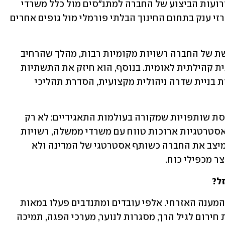
טובה יותר. במקביל, הורחבו משמעותית זרועות הביצוע של החברה למתנ"סים מול כלל משרדי 
הממשלה, והיא אף התמודדה וזכתה במכרזי ענק בתחום החינוך הבלתי פורמלי מול גופים אחרים 
בתקופתו של בסכס כמנכ"ל, הצטרפו לרשת של החברה רשויות מקומיות רבות, מהלך שהרחיב 
את הפריסה הארצית ואת מעמדה כתשתית קהילתית לאומית. בנוסף, הוא חיזק את התשתיות 
הארגוניות של החברה, בין היתר, באמצעות בניית שדרה ניהולית מקצועית, הסדרת תהליכי 
מעבר לכך, בסכס הביא לתוך החברה תפיסת שותפויות שמקורה בעולמות התאגידיים: לא רק 
שיתופי פעולה אד-הוק, אלא שותפויות אסטרטגיות ארוכות טווח עם משרדי ממשלה, רשויות 
מקומיות, מגזר עסקי ופילנתרופיה. הוא מיצב את החברה כשותף אסטרטגי של המדינה ולא 
ר מכפילי כוח. 
ל?
"המלחמה הציבה אותנו בקו הראשון של המענה האזרחי. אלפי עובדים ומתנדבים פעלו במאות 
מוקדי פינוי, הקימו מרכזי למידה, מסגרות חירום לגיל הרך, מסגרות לנוער, מערכי הפגה, תמיכה 