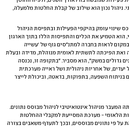
"פעילותה של החברה מושתתת על תפיסת פעילות שגובשה בה לאורך השנים, ולפיה החוסן 
הלאומי של ישראל עובר דרך חוסן קהילתי. ניהול נכון הוא שילוב של קבלת החלטות מלמעלה, 
במהלך כהונתו כמנכ"ל החברה, הוביל בסכס שינוי עומק בהיקפי הפעילות ובתפיסת הניהול 
עצמה. כמי שהגיע מהעולם העסקי והיזמי, הוא הטמיע את הכלים והתפיסות הללו בתוך הארגון 
החברתי - ציבורי בצורה חכמה ומדודה. "במקום לראות בחברה למתנ״סים גוף של ‘עשייה 
חברתית’ בלבד, הובלתי שינוי במיצוב שלה ואת הפיכתה לתשתית לאומית מנוהלת, מדידה ובעלת 
סטנדרטים תפעוליים וניהוליים של ארגונים גדולים במשק", הוא מסביר. "בתקופה זו, נכנסה 
לארגון שפה חדשה: שפה של תוצאות, של יעדים, של אחריות ניהולית ושל ראייה מערכתית 
ארוכת טווח. העשייה החברתית נמדדה גם בניתוח השפעה, בתפוקות, בדאטה, וביכולת לייצר 
הטמעה מרכזית שאותה הוביל בסכס הייתה המעבר מניהול אינטואיטיבי לניהול מבוסס נתונים. 
במסגרת זו, פותח והוטמע מדד הקהילתיות הלאומי - מערכת המסייעת למקבלי ההחלטות 
בממשלה וברשויות המקומיות לעשות זאת על פי נתונים מבוססים, ובכך לתעדף משאבים בצורה 