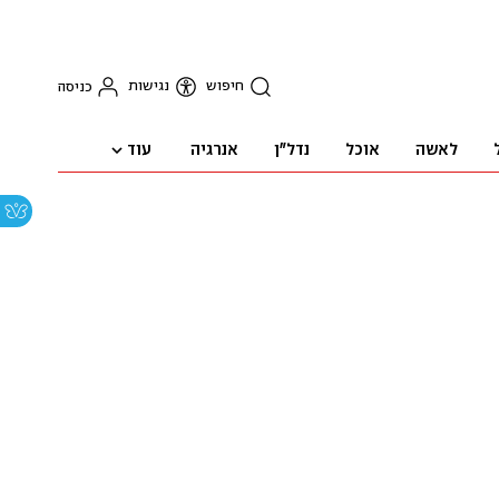
חיפוש
נגישות
כניסה
עוד
לאשה
אוכל
נדל"ן
אנרגיה