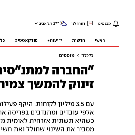
מבזקים
דווחו לנו
°
27
תל אביב
ראשי
חדשות
ידיעות+
פודקאסטים
כל
כלכלה
מוספים
"החברה למתנ"סים 
זינוק להמשך צמיח
עם 3.5 מיליון לקוחות, היקף 
כשהיא תשתית אזרחית לאומית משמ
מסביר את השינוי שחולל ואת חשיב