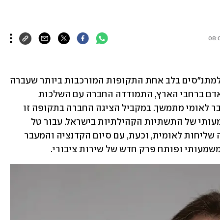
בארבע השנים האחרונות, עמדה החברה למתנ"סים בלב אחת התקופות המורכבות ביותר שעברה 
מדינת ישראל. כמי שמשרתת מיליוני בני אדם ברחבי הארץ, התמודדה החברה עם השלכות 
המלחמה, שינויים חברתיים עמוקים ומשבר לאומי מתמשך. במקביל הציגה החברה בתקופה זו 
נתונים של צמיחה, התרחבות וחיזוק משמעותי של התשתיות הקהילתיות בישראל. עבור טל 
בסכס, מנכ"ל החברה למתנ"סים, זו הייתה שליחות לאומית, וכעת, עם סיום הקדנציה והמעבר 
משמעותי ופותח פרק חדש של שירות ציבורי. 