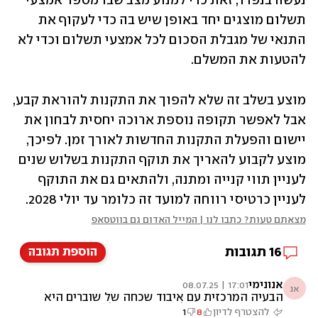
נעשה בנפרד, זאת כדי למנוע מצב שבו מספר אמצעי 
תשלום מוצגים יחד באופן שיש בה כדי לעקוף את 
התנאי של מגבלת הסכום לכל אמצעי תשלום וכדי לא 
להטעות את המשלם. 
מוצע בשלב זה שלא להפוך את התקנות להוראת קבע, 
אבל לאפשר תקופה נוספת ארוכה יחסית לבחון את 
יישום והפעלת התקנות החדשות לאורך זמן. לפיכך, 
מוצע לקבוע להאריך את תוקף התקנות בשלוש שנים 
לעניין תווי קנייה ומתנה, ולהתאים גם את התוקף 
לעניין כרטיסי רווחה למועד זה כלומר עד יולי 2028.
מצאתם טעות? כתבו לנו | המייל האדום גם בווטסאפ
16
תגובות
הוספת תגובה
אנונימי
17:01 | 08.07.25
אנ
הבעיה המרכזית עם איבוד שכחה של שוברים היא
שיש המון שוברים אלקטרונים שנשלחים כמסרונים
להצטרף לדיון
8
1