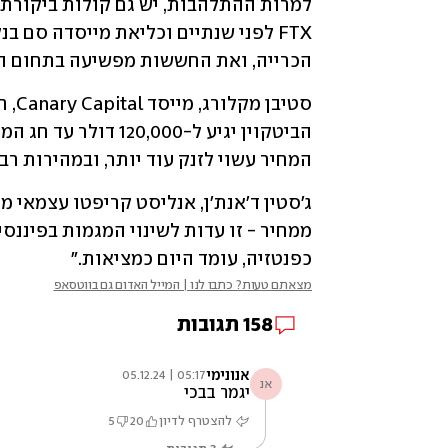
הכרייה, ואת החששות מפשיעה בתחום ה
המחיר עשוי לזנק עוד יותר, ובמהירות רב
כפנטזיה, עומד היום כמציאות."
מצאתם טעות? כתבו לנו | המייל האדום גם בווטסאפ
158
תגובות
אנונימי
05:17 | 05.12.24
אנ
יגמר בבכי
להצטרף לדיון
20
5