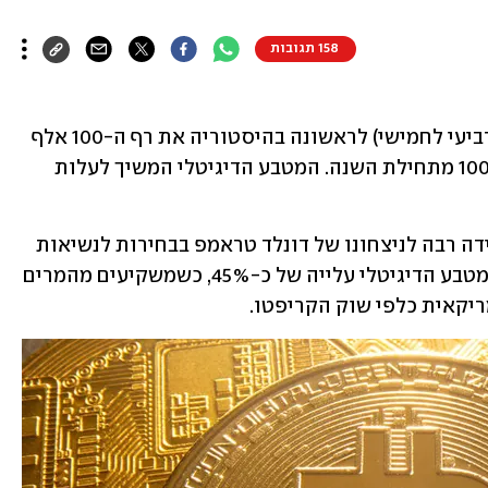
158 תגובות
הביטקוין חצה לפנות בוקר (בין רביעי לחמישי) לראשונה בהיסטוריה את רף ה-100 אלף 
דולר, כשהוא משקף עלייה של יותר מ-100% מתחילת השנה. המטבע הדיגיטלי המשיך לעלות 
הזינוק המטאורי של הביטקוין מיוחס במידה רבה לניצחונו של דונלד טראמפ בבחירות לנשיאות 
ארה"ב. מאז הניצחון לפני כחודש, רשם המטבע הדיגיטלי עלייה של כ-45%, כשמשקיעים מהמרים 
ריקאית כלפי שוק הקריפטו.