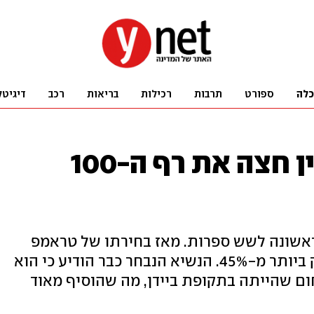
כלה
ספורט
תרבות
רכילות
בריאות
רכב
דיגיטל
היסטוריה: הביטקוין חצה את רף ה-100
ראשונה לשש ספרות. מאז בחירתו של טראמפ
שוב לנשיאות ארה"ב, הביטקוין זינק ביותר מ-45%. הנשיא הנבחר כבר הודיע כי הוא
ם שהייתה בתקופת ביידן, מה שהוסיף מאוד