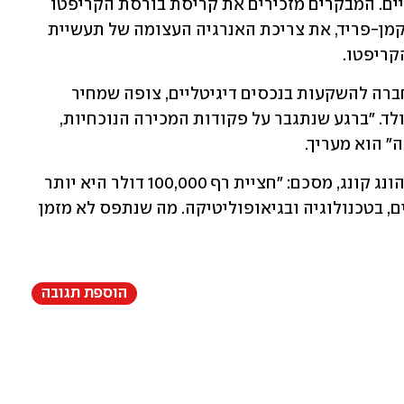
למרות ההתלהבות, יש גם קולות ביקורתיים. המבקרים מזכירים את קריסת בורסת הקריפטו 
FTX לפני שנתיים וכליאת מייסדה סם בנקמן-פריד, את צריכת האנרגיה העצומה של תעשיית 
קריפטו.
סטיבן מקלורג, מייסד Canary Capital, חברה להשקעות בנכסים דיגיטליים, צופה שמחיר 
הביטקוין יגיע ל-120,000 דולר עד חג המולד. "ברגע שנתגבר על פקודות המכירה הנוכחיות, 
ה" הוא מעריך.
ג'סטין ד'אנת'ן, אנליסט קריפטו עצמאי מהונג קונג, מסכם: "חציית רף 100,000 דולר היא יותר 
ממחיר - זו עדות לשינוי המגמות בפיננסים, בטכנולוגיה ובגיאופוליטיקה. מה שנתפס לא מזמן 
הוספת תגובה