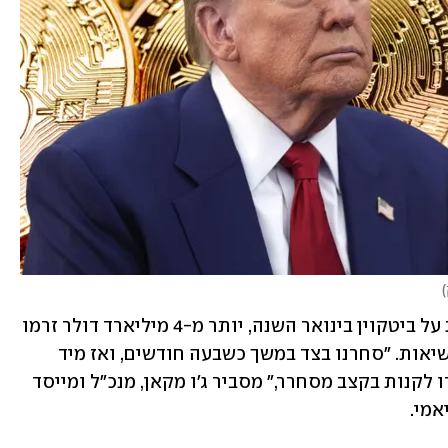
)
מאז אישור קרנות הסל (ETF) המבוססות על ביטקוין בינואר השנה, יותר מ-4 מיליארד דולר זרמו 
אליהן רק מהתקופה שאחרי הבחירות לנשיאות. "סחרנו בצד במשך כשבעה חודשים, ואז מיד 
אחרי 5 בנובמבר, משקיעים אמריקנים חזרו לקנות בקצב מסחרר," מסביר ג'ו מקאן, מנכ"ל ומייסד 