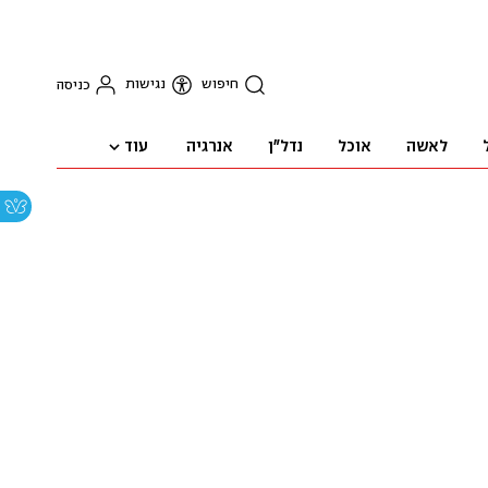
חיפוש
נגישות
כניסה
עוד
לאשה
אוכל
נדל"ן
אנרגיה