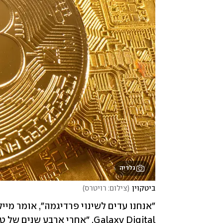
גלריה
ביטקוין
(
צילום: רויטרס
)