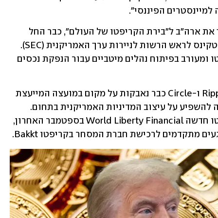
 למיינסטרים הפיננסי".
טראמפ, שהבטיח במהלך הקמפיין להפוך את ארה"ב ל"בירת הקריפטו של העולם", כבר החל 
לממש את הבטחותיו עם מינויו של פול אטקינס לראש הרשות לניירות ערך האמריקנית (SEC). 
אטקינס ידוע בתמיכתו בתעשיית הקריפטו ומעורב בפיתוח נהלים מיטביים עבור הנפקת נכסים 
חברות קריפטו מובילות כמו Ripple, Kraken ו-Circle כבר נאבקות על מקום במועצה המייעצת 
לקריפטו שטראמפ מתכנן להקים, בתקווה להשפיע על עיצוב המדיניות האמריקנית בתחום. 
במקביל, טראמפ עצמו הקים חברת קריפטו חדשה World Liberty Financial בספטמבר האחרון, 
 מתקדמים לרכישת חברת המסחר בקריפטו Bakkt.