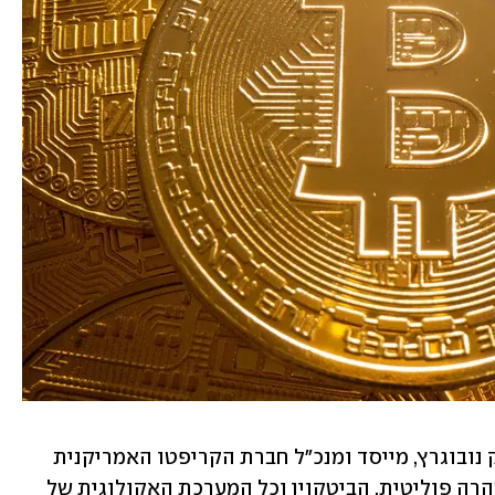
"אנחנו עדים לשינוי פרדיגמה", אומר מייק נובוגרץ, מייסד ומנכ"ל חברת הקריפטו האמריקנית 
Galaxy Digital. "אחרי ארבע שנים של טהרה פוליטית, הביטקוין וכל המערכת האקולוגית של 