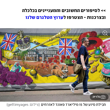
>> לסיפורים החשובים והמעניינים בכלכלה 
ובצרכנות - הצטרפו ל
ערוץ הטלגרם שלנו
גלריה
חבילת סיוע של 15 מיליארד פאונד לאזרחים
(
צילום: gettimyages
)