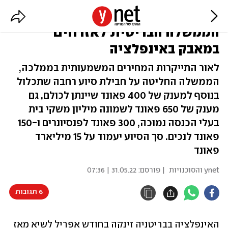
400 פאונד למשפחה: הסיוע של
הממשלה הבריטית לאזרחים
במאבק באינפלציה
לאור התייקרות המחירים המשמעותית בממלכה,
הממשלה החליטה על חבילת סיוע רחבה שתכלול
בנוסף למענק של 400 פאונד שיינתן לכולם, גם
מענק של 650 פאונד לשמונה מיליון משקי בית
בעלי הכנסה נמוכה, 300 פאונד לפנסיונרים ו-150
פאונד לנכים. סך הסיוע יעמוד על 15 מיליארד
פאונד
ynet והסוכנויות
| פורסם:
31.05.22 | 07:36
6 תגובות
האינפלציה בבריטניה זינקה בחודש אפריל לשיא מאז 