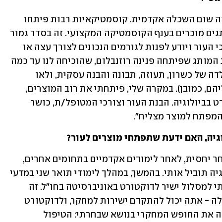
"התשובה הכנה והמעשית היא שלא נחוצה שום השכלה אקדמית. קוסמטיקאיות רבות פיתחו 
סדרת מוצרים משלהן, וחלקם הפכו למותגים מוכרים בענף הקוסמטיקה המקצועי. זה בסדר גמור 
– מי אם לא קוסמטיקאי/ת מכיר את צורכי העור ויודע לפנות לגורמים הנכונים לצורך עצה או 
ליווי עד להשקת מוצר? כולנו מכירים את המותג שפיתחה פנינה רוזנבלום, שהוכיחה לנו עד כמה 
הצלחה – לא חשוב באיזה תחום, היא תולדה של כשרון, תעוזה, תבונה והבנה עסקית, ולאו 
דווקא תארים אקדמיים (עם כל הכבוד אליהם, כמובן). במקרה שלי, פיתחתי את רוב המוצרים, 
לרבות השניים הזוכים, עוד לפני הדוקטורט בביולוגיה. הבנת העור וצורכי המטופל/ת, כושר 
המפתח למוצר מצליח". 
גיה, האם ידעת שתפתחי מוצרים לעור?
"עשיתי תואר ראשון בביולוגיה בגיל מאוחר יחסית, לאחר לימודים אקדמיים בתחומים אחרים, 
בהם מינהל עסקים. לא ידעתי לאן הביולוגיה תוביל אותי. בהמשך, במהלך לימודי תואר שני במדעי 
הרפואה באוניברסיטת תל אביב, התקבלתי למסלול ישיר לדוקטורט באוניברסיטה בחו"ל. זה 
מסלול מקובל, שבו אם עמדת בתנאי הקבלה - אתה יכול להתקדם ישירות למחקר, ולדוקטורט 
בחרתי באוניברסיטה הזאת, כי היא סיפקה את החופש המחקרי בנושא שבחרתי: הטיפול 