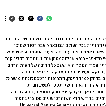
אם אשאל אתכן מיהן חמש חברות הקוסמטיקה המוכרות ביותר, רובכן ינקוב בשמות של החברות 
הרב־לאומיות, שמוצריהן מככבים על מדפי החנויות בכל העולם וגם בארץ. אבל הסוד שמוכר 
לנשים המטופחות והמושכות ביותר הוא, שאם באמת רוצים עור יפה וצעיר, המפתח הוא שימוש 
במוצרים שהותאמו לנו אישית על ידי אנשי מקצוע - רופא או קוסמטיקאית, ושזמינים בקליניקות 
קוסמטיות ולא על מדף החנויות או באונליין. הסוד הנוסף הוא, שעם כל החיבה של הקהל הרחב 
לשמות בינלאומיים של מותגי קוסמטיקה, דווקא תעשיית הקוסמטיקה הישראלית זוכה 
למוניטין, כבוד והערכה רבים ברחבי העולם, בדיוק כמו ההייטק, התרופות והטכנולוגיות מישראל 
ושאר הפיתוחים, שנובעים בטבעיות מהמוח היהודי הגאון והיצירתי. כך למשל, חברת 
הקוסמטיקה הישראלית ביופור, שמוצריה נמכרים אך ורק בקליניקות קוסמטיות, זוכה להכרה 
ולמובילות ברחבי העולם ולפרסים בינלאומיים. בחודש מרץ השנה זכו שניים ממוצרי ביופור 
Universal Beauty Award.