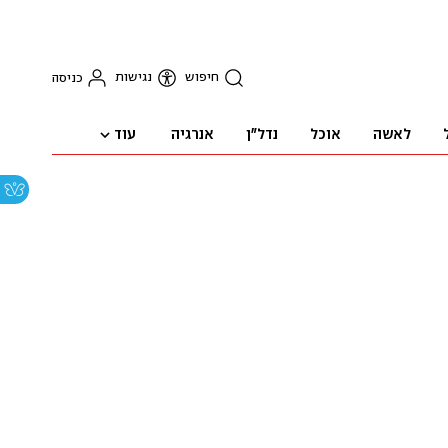
חיפוש
נגישות
כניסה
עוד
לאשה
אוכל
נדל"ן
אנרגיה