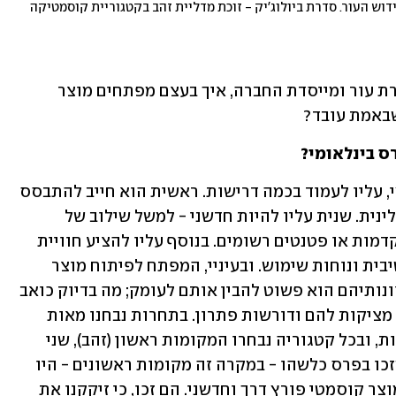
פרו־ליפט - זוכה מדליית זהב בקטגוריית סרומים לחידוש העור. סדרת ביולוג'יק - זוכת מדליית זהב בקטגוריית קוסמטיקה 
שאלנו את ד"ר רונית שגב, ביולוגית וחוקרת עור ומייסדת החברה, איך בעצם מפתחים מוצר 
שבאמת עובד?
ס בינלאומי?
"כדי שמוצר קוסמטי יזכה בפרס בינלאומי, עליו לעמוד בכמה דרישות. ראשית הוא חייב להתבסס 
על מחקר מדעי מעמיק ולהוכיח יעילות קלינית. שנית עליו להיות חדשני - למשל שילוב של 
רכיבים פעילים ייחודיים, טכנולוגיות מתקדמות או פטנטים רשומים. בנוסף עליו להציע חוויית 
משתמש יוצאת דופן, כולל אריזה אטרקטיבית ונוחות שימוש. ובעיניי, המפתח לפיתוח מוצר 
שחודר ללב קהל המשתמשים ולמהות רצונותיהם הוא פשוט להבין אותם לעומק; מה בדיוק כואב 
להם, מה הכי חשוב להם ואילו בעיות הכי מציקות להם ודורשות פתרון. בתחרות נבחנו מאות 
מוצרים מכל העולם בכ־30 קטגוריות שונות, ובכל קטגוריה נבחרו המקומות ראשון (זהב), שני 
ושלישי. המוצרים הישראליים היחידים שזכו בפרס כלשהו - במקרה זה מקומות ראשונים - היו 
שני מוצרי ביופור, שענו לכל הדרישות ממוצר קוסמטי פורץ דרך וחדשני. הם זכו, כי זיקקנו את 