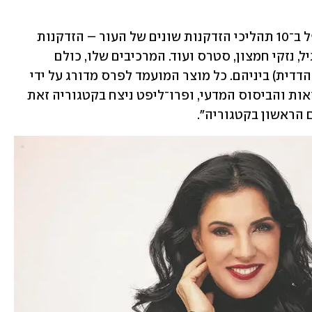
"זהו סרום חידוש העור פרו־ליפט, שמטפל ב־10 תהליכי הזדקנות שונים של העור – הזדקנות 
מהשמש, תהליכי בלאי יומיומיים, שינויי גיל, נזקי חמצון, סטרס ועוד. המרכיבים שלו, כולם 
מבוססי מדע, נמצאים בסינרגיה (העצמה הדדית) ביניהם. כל מוצר המועמד לפרס מדורג על ידי 
השופטים מבחינת חוויית השימוש, התוצאות והביסוס המדעי, ופרו־ליפט ניצח בקטגוריה זאת 
 הראשון בקטגוריה". 