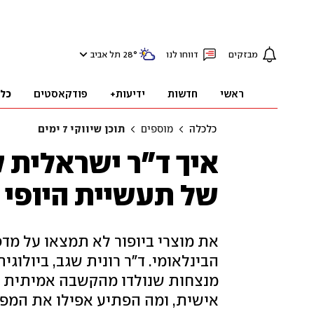
מבזקים
דווחו לנו
°
28
תל אביב
ראשי
חדשות
ידיעות+
פודקאסטים
כל
כלכלה
מוספים
תוכן שיווקי 7 ימים
איך ד"ר ישראלית 
של תעשיית היופי 
את מוצרי ביופור לא תמצאו על מד
הבינלאומי. ד"ר רונית שגב, ביולוג
מנצחות שנולדו מהקשבה אמיתית ל
אישית, ומה הפתיע אפילו את המ