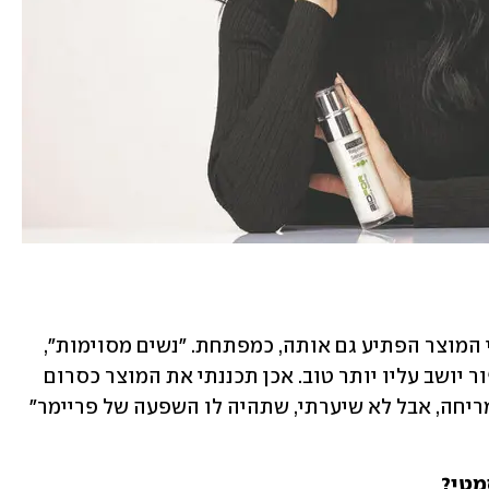
בעניין חוויית שימוש מוסיפה ד"ר שגב, כי המוצר הפתיע גם אותה, כמפתחת. "נשים מסוימות", 
היא מספרת, "קנו את הסרום רק כי האיפור יושב עליו יותר טוב. אכן תכננתי את המוצר כסרום 
משיי ומלטף, המעניק לעור חלקות עם המריחה, אבל לא שיערתי, שתהיה לו השפעה של פריימר" 
מטי?