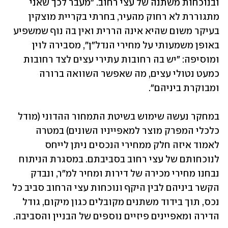
ובנוכחות משתנה של עצי רחוב. "מעבר לכך שאני 
מתגוררת לא רחוק מהעיר, בחרתי בקריית מוצקין 
בעיקר משום שהיא אינה הררית ואין בה נוף שמשפיע 
באופן משמעותי על מחירי הנדל"ן", מסבירה לוין 
ומוסיפה: "יש בה רחובות עתירי עצים לצד רחובות 
כמעט נטולי עצים, מה שאפשר השוואה ברורה 
ומבוקרת ביניהם".
במחקר נעשה שימוש בשיטת התמחור ההדוני (מודל 
כלכלי המפרק מוצר למאפייניו השונים) במטרה 
לאמוד איזה חלק ממחירי הנכסים ניתן לייחס 
לנוכחותם של עצי רחוב בסביבתם. במסגרת הניתוח 
נבחנו מחירי מכירה של דירות ומחיר למ"ר, ונבדק 
הקשר ביניהם לבין היקף ונוכחות עצי הרחוב סביב כל 
נכס, תוך בידוד משתנים מקובלים כגון מיקום, גודל 
הדירה ומאפיינים פיזיים נוספים של הבניין והסביבה.