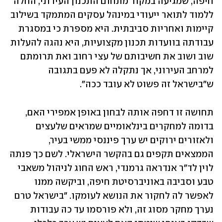
חיפה, שמגיעה במקור מתחום התכנון העירוני, החלה 
ללמוד לתואר ייעודי במינהל עסקים המתמקד בשילוב 
קיימות ואחריות סביבתית. היא מספרת כי במסגרת 
עבודתה בוועדות תכנון מקצועיות, היא נהגה להעלות 
שוב ושוב את חשיבותם של עצי רחוב ואת תרומתם 
למרחב העירוני, אך נתקלה לא פעם בתגובה 
ש"בישראל זה פשוט לא עובד ככה".
תחושה זו דחפה אותה לבחון באופן אמפירי האם, 
בדומה למחקרים בינלאומיים שמראים שלעצים 
ולאזורים ירוקים יש ערך פיננסי ממשי בעיר, 
הממצאים תקפים גם בהקשר הישראלי. לשם כך פנתה 
לוין לד"ר אנדראה גרמנדי, ראש החוג לניהול משאבי 
טבע וסביבה באוניברסיטת חיפה, וביקשה ממנו 
לאפשר לה לחקור את הנושא לעומקו. "בישראל טרם 
נערך מחקר מסוג זה, ולא פורסמו עד כה עבודות 