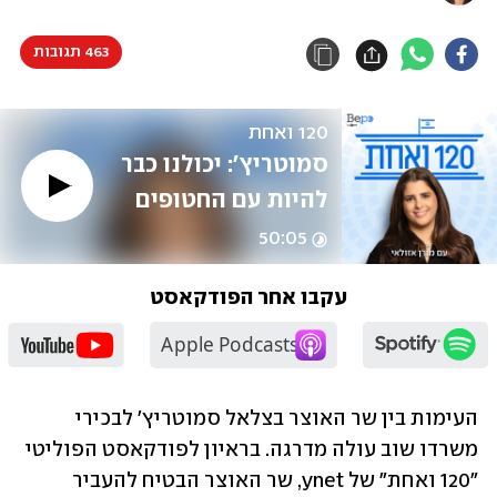
463 תגובות
120 ואחת
סמוטריץ': יכולנו כבר 
להיות עם החטופים 
ואחרי המלחמה. 
50:05
סינוואר היה נכנע או 
עקבו אחר הפודקאסט
מתאבד
העימות בין שר האוצר בצלאל סמוטריץ' לבכירי 
משרדו שוב עולה מדרגה. בראיון לפודקאסט הפוליטי 
"120 ואחת" של ynet, שר האוצר הבטיח להעביר 