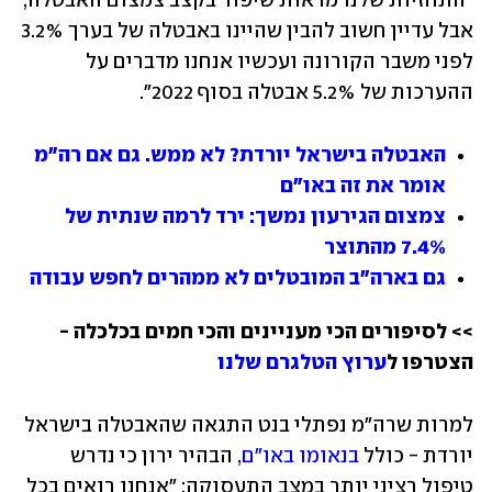
"התחזיות שלנו מראות שיפור בקצב צמצום האבטלה, 
אבל עדיין חשוב להבין שהיינו באבטלה של בערך 3.2% 
לפני משבר הקורונה ועכשיו אנחנו מדברים על 
ההערכות של 5.2% אבטלה בסוף 2022".
האבטלה בישראל יורדת? לא ממש. גם אם רה"מ 
אומר את זה באו"ם
צמצום הגירעון נמשך: ירד לרמה שנתית של 
7.4% מהתוצר
גם בארה"ב המובטלים לא ממהרים לחפש עבודה
>> לסיפורים הכי מעניינים והכי חמים בכלכלה - 
הצטרפו ל
ערוץ הטלגרם שלנו
למרות שרה"מ נפתלי בנט התגאה שהאבטלה בישראל 
יורדת - כולל 
בנאומו באו"ם,
 הבהיר ירון כי נדרש 
טיפול רציני יותר במצב התעסוקה: "אנחנו רואים בכל 