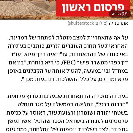
גלריה
אתר בנייה
(
צילום: shutterstock
)
על אף שהאחריות למצב מוטלת לפתחה של המדינה, 
האחראית על תחום העובדים הזרים, כותבים בעתירה 
באי כוחה של ההתאחדות, עו"ד איה רייך מינא ועו"ד 
דין כפרי ממשרד פישר (FBC), כי היא בוחרת, "בין אם 
במחדל ובין במעשה, להטיל אותה על הקבלנים באופן 
מלא ומוחלט, על כלל ההשלכות הנובעות מכך".
בעתירה מזכירה ההתאחדות שבעקבות פרוץ מלחמת 
"חרבות ברזל", החליטה הממשלה על סגר מוחלט 
בשטחי יהודה ושומרון ורצועת עזה, האוסר על כניסת 
פלסטינים לעבודה בישראל. הסגר שהוטל ואשר נמשך 
גם כיום, לצד השלכות נוספות של המלחמה, כמו: גיוס 