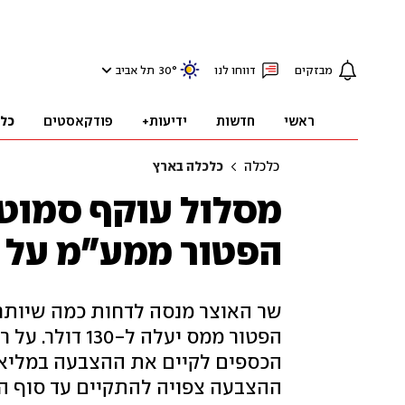
מבזקים
דווחו לנו
°
30
תל אביב
ראשי
חדשות
ידיעות+
פודקאסטים
כל
כלכלה
כלכלה בארץ
מסלול עוקף סמוטר
הפטור ממע"מ על י
שר האוצר מנסה לדחות כמה שיותר 
הפטור ממס יעלה
הכספים לקיים את ההצבעה במליאה,
ההצבעה צפויה להתקיים עד סוף הח