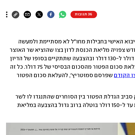
36 תגובות
הפארסה של הגדלת הפטור ממע"מ על היבוא האישי בחבילות מחו"ל לא מסתיימת ולמעשה 
ההיסטוריה חוזרת על עצמה. עד סוף החודש צפויה מליאת הכנסת לדון בצו שהוציא שר האוצר 
בצלאל סמוטריץ לפיו הפטור יעלה מ-75 דולר ל-130 דולר ובהצבעה שתתקיים בסופו של הדיון 
צפוי על פי ההערכות שוב רוב לביטול העלאת סכום הפטור מהסכום הבסיסי של 75 דולר. כל זה 
ו הקודם
 שפרסם סמוטריץ', להעלאת סכום הפטור 
בחודשים האחרונים התנהל כאמור מאבק סביב הגדלת הפטור בין הסוחרים שהתנגדו לו לשר 
האוצר וההעלאה הקודמת לפטור ממע"מ עד ל-150 דולר בוטלה ברוב גדול בהצבעה במליאת 