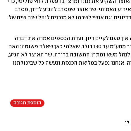
״במקום לשבת איתנו ולחפש פשרה, שר האוצר השקיע את זמנו ומרצו בהפעלת לחץ פוליטי, כדי 
לבטל את הדיון", אמר יו"ר הוועדה. "זה האירוע האמיתי. שר אוצר שמסרב להגיע לדיון, מסרב 
לשבת עם הוועדה, לא מופיע לאף אחד מהדיונים וגם אנשי לשכתו לא מוכנים לנהל שום שיח של 
"אין צד נוסף לקיום משא ומתן. במצב כזה אין טעם לקיים דיון. ועדת הכספים אמרה את דברה 
בצורה ברורה. הוועדה מתנגדת לצו הפטור ממע״מ עד 130 דולר. שאלתי כאן שאלה פשוטה: האם 
יש מישהו מטעם שר האוצר שקיבל מנדט לנהל משא ומתן? התשובה ברורה. שר האוצר לא הגיע, 
לא מנהל שיח, ופשוט לא סופר את הוועדה. אנחנו נפעל במליאת הכנסת ונעשה כל שביכולתנו 
הוספת תגובה
לו