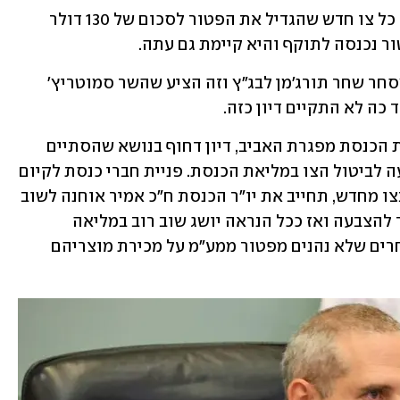
אולם, ממש למחרת חזר שר האוצר וחתם כל צו חדש שהגדיל את הפטור לסכום של 130 דולר 
 נכנסה לתוקף והיא קיימת גם עתה.
בעקבות זאת עתר נשיא איגוד לשכות המסחר שחר תורג'מן לבג"ץ וזה הציע שהשר סמוטריץ' 
 כה לא התקיים דיון כזה.
היום (שני) קיימה ועדת הכספים, עם חזרת הכנסת מפגרת האביב, דיון דחוף בנושא שהסתיים 
בקריאה, ללא הצבעה, לשוב ולקיים הצבעה לביטול הצו במליאת הכנסת. פניית חברי כנסת לקיום 
דיון כזה, גם על סמך הוראת הבג"ץ לדון בצו מחדש, תחייב את יו"ר הכנסת ח"כ אמיר אוחנה לשוב 
ולהעלות את ההחלטה על העלאת הפטור להצבעה ואז ככל הנראה יושג שוב רוב במליאה 
לביטולו, בשל הפגיעה בעשרות אלפי סוחרים שלא נהנים מפטור ממע"מ על מכירת מוצריהם 