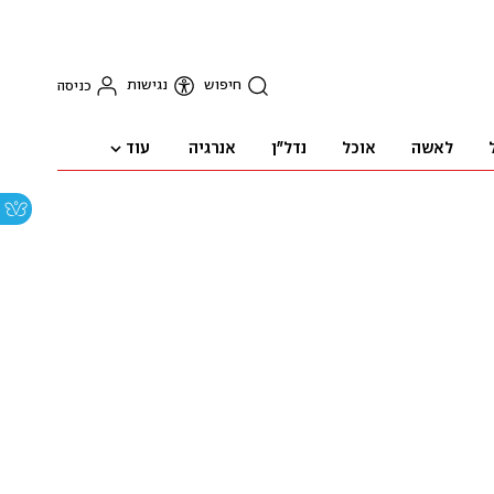
חיפוש
נגישות
כניסה
עוד
לאשה
אוכל
נדל"ן
אנרגיה